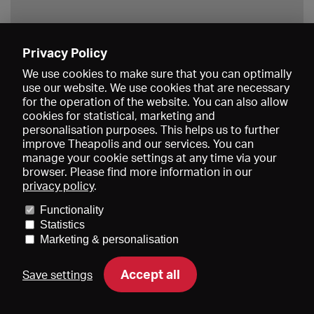
Privacy Policy
Save
We use cookies to make sure that you can optimally
use our website. We use cookies that are necessary
for the operation of the website. You can also allow
cookies for statistical, marketing and
personalisation purposes. This helps us to further
improve Theapolis and our services. You can
manage your cookie settings at any time via your
browser. Please find more information in our
privacy policy
.
Prices and memberships
KIBA
Gagenspiegel
Media data
Functionality
About us
Imprint
Conditions
Privacy
Contact
Help
Statistics
Newsletter
Marketing & personalisation
Accept all
Save settings
DE
EN
FR