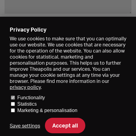
Enregistrer
Privacy Policy
We use cookies to make sure that you can optimally
use our website. We use cookies that are necessary
for the operation of the website. You can also allow
cookies for statistical, marketing and
personalisation purposes. This helps us to further
improve Theapolis and our services. You can
manage your cookie settings at any time via your
browser. Please find more information in our
privacy policy
.
Prix et adhésions
KIBA
Gagenspiegel
Functionality
Données médiatiques
Qui sommes-nous?
Mentions légales
Statistics
Conditions générales de vente
Protection des données
Marketing & personalisation
Contact
Aide
Newsletter
Accept all
Save settings