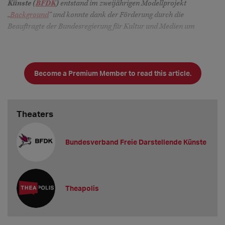
Künste (
BFDK
)
entstand im zweijährigen Modellprojekt
„
Background
“ und konnte dank der Förderung durch die
Beauftragte der Bundesregierung für Kultur und Medien um
Become a Premium Member to read this article.
Theaters
Bundesverband Freie Darstellende Künste
Theapolis