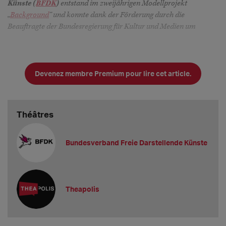
Künste (
BFDK
)
entstand im zweijährigen Modellprojekt
„
Background
“ und konnte dank der Förderung durch die
Beauftragte der Bundesregierung für Kultur und Medien um
Devenez membre Premium pour lire cet article.
Théâtres
Bundesverband Freie Darstellende Künste
Theapolis