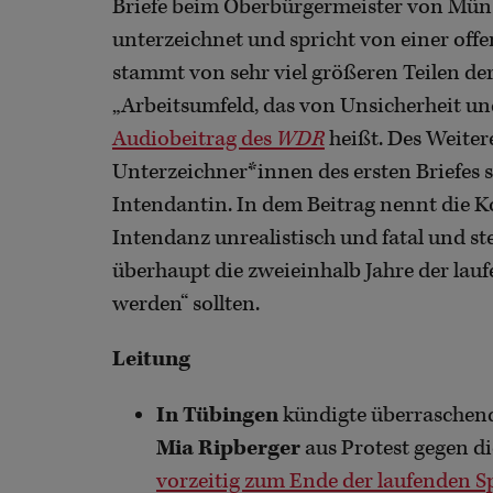
Briefe beim Oberbürgermeister von Müns
unterzeichnet und spricht von einer off
stammt von sehr viel größeren Teilen de
„Arbeitsumfeld, das von Unsicherheit und
Audiobeitrag des
WDR
heißt. Des Weitere
Unterzeichner*innen des ersten Briefes 
Intendantin. In dem Beitrag nennt die 
Intendanz unrealistisch und fatal und ste
überhaupt die zweieinhalb Jahre der lau
werden“ sollten.
Leitung
In Tübingen
kündigte überraschend
Mia Ripberger
aus Protest gegen d
vorzeitig zum Ende der laufenden Sp