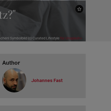
tz?"
achen! Symbolbild (c) Curated Lifestyle
für Unsplash+
Author
Johannes Fast