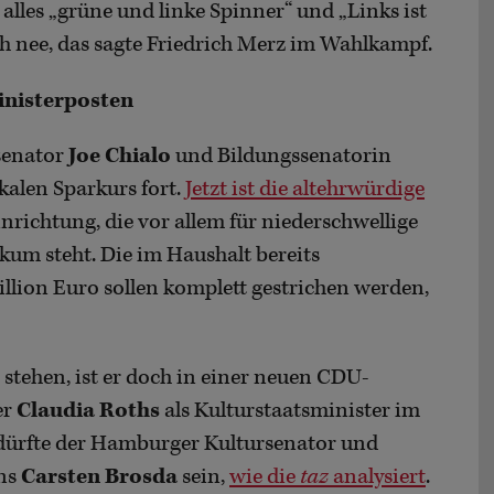
 alles „grüne und linke Spinner“ und „Links ist
ch nee, das sagte Friedrich Merz im Wahlkampf.
Ministerposten
rsenator
Joe Chialo
und Bildungssenatorin
kalen Sparkurs fort.
Jetzt ist die altehrwürdige
inrichtung, die vor allem für niederschwellige
kum steht. Die im Haushalt bereits
llion Euro sollen komplett gestrichen werden,
stehen, ist er doch in einer neuen CDU-
er
Claudia Roths
als Kulturstaatsminister im
dürfte der Hamburger Kultursenator und
ins
Carsten Brosda
sein,
wie die
taz
analysiert
.