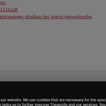
wp-
1112.pdf
atersaenger-streiken-bei-opern-generalprobe-
our website. We use cookies that are necessary for the opera
s helps us to further improve Theapolis and our services. Yo