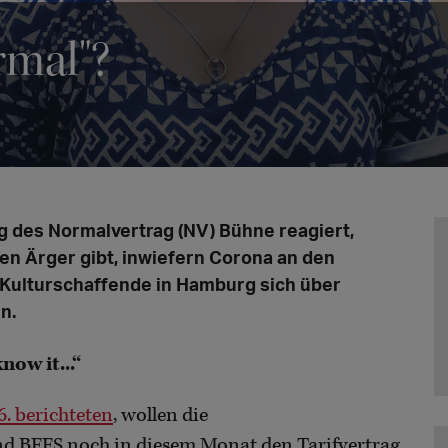
rmal"?
 des Normalvertrag (NV) Bühne reagiert,
n Ärger gibt, inwiefern Corona an den
 Kulturschaffende in Hamburg sich über
n.
now it...“
6. berichteten
, wollen die
 BFFS noch in diesem Monat den Tarifvertrag