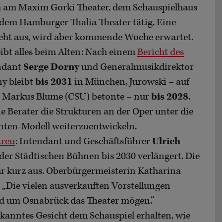
 am Maxim Gorki Theater, dem Schauspielhaus
dem Hamburger Thalia Theater tätig. Eine
steht aus, wird aber kommende Woche erwartet.
ibt alles beim Alten: Nach einem
Bericht des
endant
Serge Dorny
und Generalmusikdirektor
ny bleibt
bis 2031
in München, Jurowski – auf
 Markus Blume (CSU) betonte – nur
bis 2028
.
 Berater die Strukturen an der Oper unter die
ten-Modell weiterzuentwickeln.
treu
: Intendant und Geschäftsführer
Ulrich
er Städtischen Bühnen bis 2030 verlängert. Die
ehr kurz aus. Oberbürgermeisterin Katharina
: „Die vielen ausverkauften Vorstellungen
nd um Osnabrück das Theater mögen.“
ekanntes Gesicht dem Schauspiel erhalten, wie