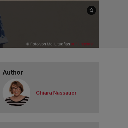
© Foto von Mel Lituañas
auf Unsplash
Author
Chiara Nassauer