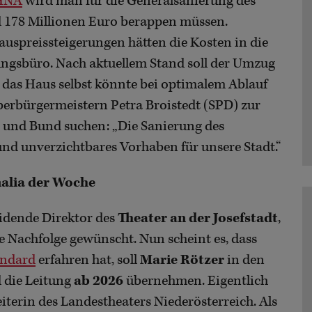
 HNA
wird man für die Generalsanierung des
 178 Millionen Euro berappen müssen.
spreissteigerungen hätten die Kosten in die
ungsbüro. Nach aktuellem Stand soll der Umzug
; das Haus selbst könnte bei optimalem Ablauf
berbürgermeistern Petra Broistedt (SPD) zur
 und Bund suchen: „Die Sanierung des
und unverzichtbares Vorhaben für unsere Stadt.“
nalia der Woche
eidende Direktor des
Theater an der Josefstadt
,
ne Nachfolge gewünscht. Nun scheint es, dass
andard
erfahren hat, soll
Marie Rötzer
in den
d die Leitung
ab 2026
übernehmen. Eigentlich
Leiterin des Landestheaters Niederösterreich. Als