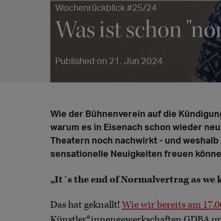
Wochenrückblick #25/24
Was ist schon "no
Published on 21. Jun 2024
Wie der Bühnenverein auf die Kündigung
warum es in Eisenach schon wieder neue
Theatern noch nachwirkt - und weshalb
sensationelle Neuigkeiten freuen könne
„It´s the end of Normalvertrag as we k
Das hat geknallt!
Wie wir bereits am 17.0
Künstler*innengewerkschaften GDBA und