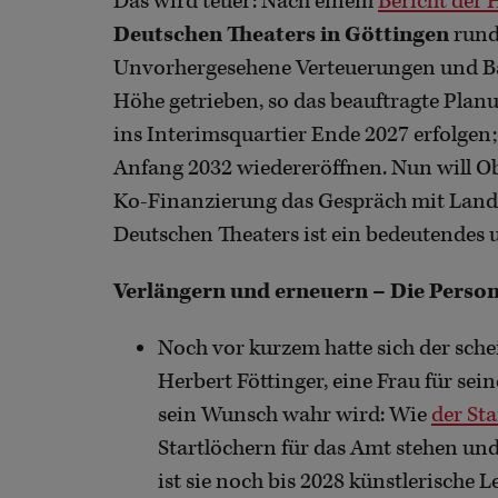
Das wird teuer: Nach einem
Bericht der
Deutschen Theaters in Göttingen
rund
Unvorhergesehene Verteuerungen und Bau
Höhe getrieben, so das beauftragte Plan
ins Interimsquartier Ende 2027 erfolgen
Anfang 2032 wiedereröffnen. Nun will O
Ko-Finanzierung das Gespräch mit Land
Deutschen Theaters ist ein bedeutendes 
Verlängern und erneuern – Die Perso
Noch vor kurzem hatte sich der sch
Herbert Föttinger, eine Frau für sei
sein Wunsch wahr wird: Wie
der St
Startlöchern für das Amt stehen un
ist sie noch bis 2028 künstlerische 