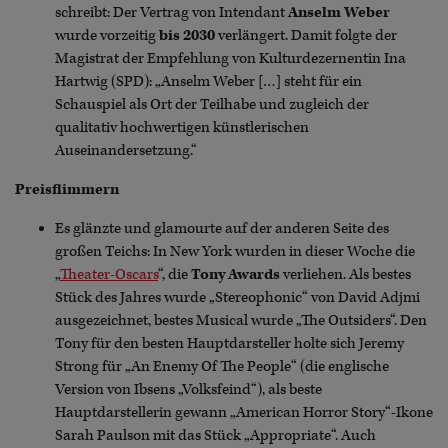
schreibt: Der Vertrag von Intendant
Anselm Weber
wurde vorzeitig
bis 2030
verlängert. Damit folgte der
Magistrat der Empfehlung von Kulturdezernentin Ina
Hartwig (SPD): „Anselm Weber […] steht für ein
Schauspiel als Ort der Teilhabe und zugleich der
qualitativ hochwertigen künstlerischen
Auseinandersetzung.“
Preisflimmern
Es glänzte und glamourte auf der anderen Seite des
großen Teichs: In New York wurden in dieser Woche die
„
Theater-Oscars
“, die
Tony Awards
verliehen. Als bestes
Stück des Jahres wurde „Stereophonic“ von David Adjmi
ausgezeichnet, bestes Musical wurde „The Outsiders“. Den
Tony für den besten Hauptdarsteller holte sich Jeremy
Strong für „An Enemy Of The People“ (die englische
Version von Ibsens „Volksfeind“), als beste
Hauptdarstellerin gewann „American Horror Story“-Ikone
Sarah Paulson mit das Stück „Appropriate“. Auch