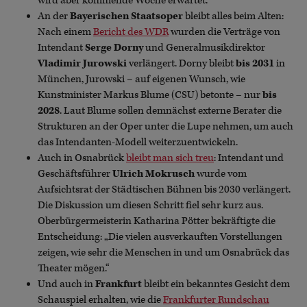
wird aber kommende Woche erwartet.
An der
Bayerischen Staatsoper
bleibt alles beim Alten:
Nach einem
Bericht des WDR
wurden die Verträge von
Intendant
Serge Dorny
und Generalmusikdirektor
Vladimir Jurowski
verlängert. Dorny bleibt
bis 2031
in
München, Jurowski – auf eigenen Wunsch, wie
Kunstminister Markus Blume (CSU) betonte – nur
bis
2028
. Laut Blume sollen demnächst externe Berater die
Strukturen an der Oper unter die Lupe nehmen, um auch
das Intendanten-Modell weiterzuentwickeln.
Auch in Osnabrück
bleibt man sich treu
: Intendant und
Geschäftsführer
Ulrich Mokrusch
wurde vom
Aufsichtsrat der Städtischen Bühnen bis 2030 verlängert.
Die Diskussion um diesen Schritt fiel sehr kurz aus.
Oberbürgermeisterin Katharina Pötter bekräftigte die
Entscheidung: „Die vielen ausverkauften Vorstellungen
zeigen, wie sehr die Menschen in und um Osnabrück das
Theater mögen.“
Und auch in
Frankfurt
bleibt ein bekanntes Gesicht dem
Schauspiel erhalten, wie die
Frankfurter Rundschau