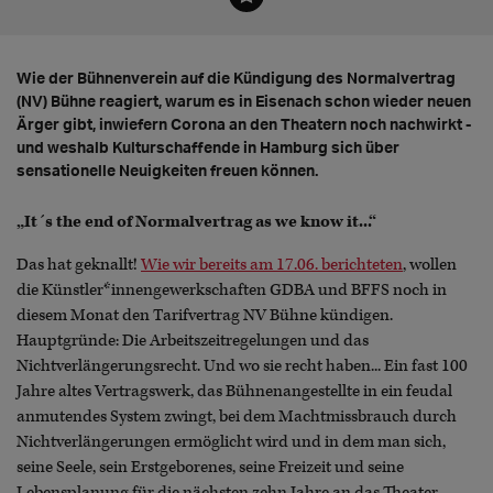
Wie der Bühnenverein auf die Kündigung des Normalvertrag
(NV) Bühne reagiert, warum es in Eisenach schon wieder neuen
Ärger gibt, inwiefern Corona an den Theatern noch nachwirkt -
und weshalb Kulturschaffende in Hamburg sich über
sensationelle Neuigkeiten freuen können.
„It´s the end of Normalvertrag as we know it...“
Das hat geknallt!
Wie wir bereits am 17.06. berichteten
, wollen
die Künstler*innengewerkschaften GDBA und BFFS noch in
diesem Monat den Tarifvertrag NV Bühne kündigen.
Hauptgründe: Die Arbeitszeitregelungen und das
Nichtverlängerungsrecht. Und wo sie recht haben... Ein fast 100
Jahre altes Vertragswerk, das Bühnenangestellte in ein feudal
anmutendes System zwingt, bei dem Machtmissbrauch durch
Nichtverlängerungen ermöglicht wird und in dem man sich,
seine Seele, sein Erstgeborenes, seine Freizeit und seine
Lebensplanung für die nächsten zehn Jahre an das Theater