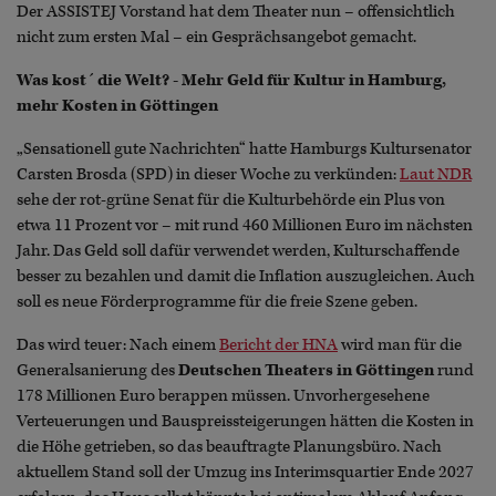
Der ASSISTEJ Vorstand hat dem Theater nun – offensichtlich
nicht zum ersten Mal – ein Gesprächsangebot gemacht.
Was kost´ die Welt? -
Mehr Geld für Kultur in Hamburg,
mehr Kosten in Göttingen
„Sensationell gute Nachrichten“ hatte Hamburgs Kultursenator
Carsten Brosda (SPD) in dieser Woche zu verkünden:
Laut NDR
sehe der rot-grüne Senat für die Kulturbehörde ein Plus von
etwa 11 Prozent vor – mit rund 460 Millionen Euro im nächsten
Jahr. Das Geld soll dafür verwendet werden, Kulturschaffende
besser zu bezahlen und damit die Inflation auszugleichen. Auch
soll es neue Förderprogramme für die freie Szene geben.
Das wird teuer: Nach einem
Bericht der HNA
wird man für die
Generalsanierung des
Deutschen Theaters in Göttingen
rund
178 Millionen Euro berappen müssen. Unvorhergesehene
Verteuerungen und Bauspreissteigerungen hätten die Kosten in
die Höhe getrieben, so das beauftragte Planungsbüro. Nach
aktuellem Stand soll der Umzug ins Interimsquartier Ende 2027