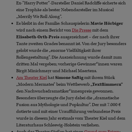
Ex-“Harry Potter“-Darsteller Daniel Radcliffe sicherte sich
eine Trophäe als bester Nebendarsteller im Musical
„Merrily We Roll Along“.
Es bleibt in der Familie: Schauspielerin
Mavie Hörbiger
wird nach einem Bericht von
Die Presse
mit dem
Elisabeth-Orth-Preis
ausgezeichnet – der nach ihrer
Tante zweiten Grades benannt ist. Von der Jury besonders
gelobt wurde die „enorme Vielfältigkeit ihrer
Rollengestaltung“. Die Auszeichnung wurde damit zum
dritten Mal vergeben; vorherige Gewinner*innen waren
Birgit Minichmayr und Michael Maertens.
Am Theater Kiel
hat
Simone Saftig
mit ihrem Stück
„Modern Mermates“ beim Wettbewerb
„Textflimmern“
den Nachwuchsdramatiker*innenpreis gewonnen.
Besonders überzeugte die Jury dabei die „dramatische
Fusion aus Mythologie und Popkultur“. Der mit 7.000 €
dotierte und mit einer Uraufführung verbundene Preis
wurde in diesem Jahr erstmals vom Theater Kiel und dem
Literaturhaus Schleswig-Holstein verliehen.
Auch das Theater Gießen hat einen
Grund zum Feiern
: