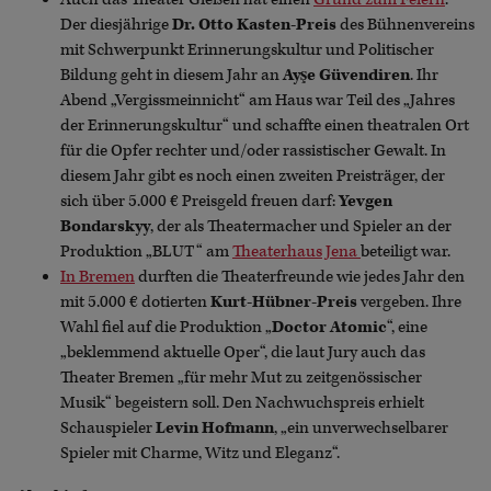
Der diesjährige
Dr. Otto Kasten-Preis
des Bühnenvereins
mit Schwerpunkt Erinnerungskultur und Politischer
Bildung geht in diesem Jahr an
Ayşe Güvendiren
. Ihr
Abend „Vergissmeinnicht“ am Haus war Teil des „Jahres
der Erinnerungskultur“ und schaffte einen theatralen Ort
für die Opfer rechter und/oder rassistischer Gewalt. In
diesem Jahr gibt es noch einen zweiten Preisträger, der
sich über 5.000 € Preisgeld freuen darf:
Yevgen
Bondarskyy
, der als Theatermacher und Spieler an der
Produktion „BLUT“ am
Theaterhaus Jena
beteiligt war.
In Bremen
durften die Theaterfreunde wie jedes Jahr den
mit 5.000 € dotierten
Kurt-Hübner-Preis
vergeben. Ihre
Wahl fiel auf die Produktion „
Doctor Atomic
“, eine
„beklemmend aktuelle Oper“, die laut Jury auch das
Theater Bremen „für mehr Mut zu zeitgenössischer
Musik“ begeistern soll. Den Nachwuchspreis erhielt
Schauspieler
Levin Hofmann
, „ein unverwechselbarer
Spieler mit Charme, Witz und Eleganz“.