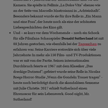
Kamera. Sie spielte in Fellinis „La Dolce Vita“ ebenso wie
an der Seite von Marcello Mastroianni in „Achteinhalb“.
Besonders bekannt wurde sie für ihre Rolle in „Ein Mann
und eine Frau“, der heute noch als eine der schönsten
Liebesgeschichten des Kino gilt.
Und – so kurz vor dem Wochenende – noch ein Schock
für alle Filmfans: Schauspieler
Donald Sutherland
ist mit
88 Jahren gestorben, wie ebenfalls bei der
Tagesschau
zu
erfahren war. Seine Karriere erstreckte sich über viele
Jahrzehnte: In mehr als 150 Film- und TV-Produktionen
war er mit von der Partie. Seinen internationalen
Durchbruch feierte er 1967 mit dem Klassiker „Das
dreckige Dutzend“; gefeiert wurde seine Rolle in Nicolas
Roegs Horror-Studie „Wenn die Gondeln Trauer tragen“ -
heute noch berüchtigt durch die skandalösen Sexszene
mit Julie Christie. 2017 erhielt Sutherland einen
Ehrenoscar für sein Lebenswerk. Good night, Mr.
Sutherland!