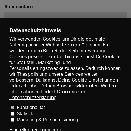
Kommentare
Datenschutzhinweis
Wir verwenden Cookies, um Dir die optimale
Nutzung unserer Webseite zu ermöglichen. Es
werden für den Betrieb der Seite notwendige
Speichern
Cookies gesetzt. Darüber hinaus kannst Du Cookies
für Statistik-, Marketing- und
Personalisierungszwecke zulassen. Dadurch können
wir Theapolis und unsere Services weiter
verbessern. Du kannst Deine Cookie-Einstellungen
jederzeit über Deinen Browser widerrufen. Weitere
Informationen findest Du in unserer
Datenschutzerklärung
.
Funktionalität
Preise und Mitgliedschaften
KIBA
Gagenspiegel
Statistik
Mediadaten
Über uns
Impressum
AGB
Datenschutz
Marketing & Personalisierung
Kontakt
Hilfe
Newsletter
Einstellungen speichern