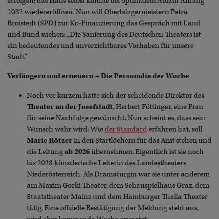
erfolgen; das Haus selbst könnte bei optimalem Ablauf Anfang
2032 wiedereröffnen. Nun will Oberbürgermeistern Petra
Broistedt (SPD) zur Ko-Finanzierung das Gespräch mit Land
und Bund suchen: „Die Sanierung des Deutschen Theaters ist
ein bedeutendes und unverzichtbares Vorhaben für unsere
Stadt.“
Verlängern und erneuern – Die Personalia der Woche
Noch vor kurzem hatte sich der scheidende Direktor des
Theater an der Josefstadt
, Herbert Föttinger, eine Frau
für seine Nachfolge gewünscht. Nun scheint es, dass sein
Wunsch wahr wird: Wie
der Standard
erfahren hat, soll
Marie Rötzer
in den Startlöchern für das Amt stehen und
die Leitung
ab 2026
übernehmen. Eigentlich ist sie noch
bis 2028 künstlerische Leiterin des Landestheaters
Niederösterreich. Als Dramaturgin war sie unter anderem
am Maxim Gorki Theater, dem Schauspielhaus Graz, dem
Staatstheater Mainz und dem Hamburger Thalia Theater
tätig. Eine offzielle Bestätigung der Meldung steht aus,