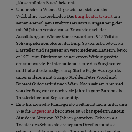
„Kaisermühlen Blues“ bekannt.
Und noch ein Wiener Urgestein hat sich von der
Weltbühne verabschiedet: Das
Burgtheater trauert
um
seinen ehemaligen Direktor
Gerhard Klingenberg
, der
mit 95 Jahren verstorben ist. Er wurde nach der
Ausbildung am Wiener Konservatorium 1947 Teil des
Schauspielensembles an der Burg. Später arbeitete er als
Darsteller und Regisseur an verschiedenen Häusern, bevor
er 1971 zum Direktor an seiner ersten Wirkungsstätte
ernannt wurde. Er internationalisierte das Burgtheater
und holte die damalige europäische Regie-Avantgarde,
unter anderem mit Giorgio Strehler, Peter Wood und
Roberot Guicciardini nach Wien. Nach seinem Abschied
von der Burg war er noch viele Jahre in ganz Europa als
Theaterleiter und Regisseur tätig.
Eine französische Filmlegende weilt nicht mehr unter uns:
Wie die
Tagesschau
berichtete, ist Schauspielerin
Anouk
Aimée
im Alter von 92 Jahren gestorben. Geboren als
Tochter des Schauspielerehepaars Dreyfus stand sie
schon mit 14 Jahren auf der Theaterbühne und vor der