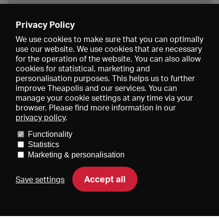
Privacy Policy
Save
We use cookies to make sure that you can optimally
use our website. We use cookies that are necessary
for the operation of the website. You can also allow
cookies for statistical, marketing and
personalisation purposes. This helps us to further
improve Theapolis and our services. You can
manage your cookie settings at any time via your
browser. Please find more information in our
privacy policy
.
Prices and memberships
KIBA
Gagenspiegel
Media data
Functionality
About us
Imprint
Conditions
Privacy
Contact
Help
Statistics
Newsletter
Marketing & personalisation
Accept all
Save settings
DE
EN
FR