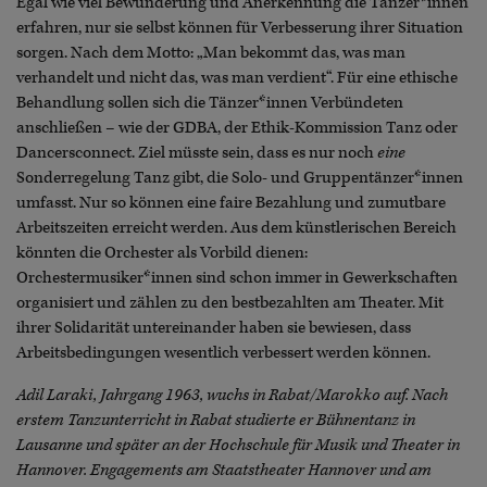
Egal wie viel Bewunderung und Anerkennung die Tänzer*innen
erfahren, nur sie selbst können für Verbesserung ihrer Situation
sorgen. Nach dem Motto: „Man bekommt das, was man
verhandelt und nicht das, was man verdient“. Für eine ethische
Behandlung sollen sich die Tänzer*innen Verbündeten
anschließen – wie der GDBA, der Ethik-Kommission Tanz oder
Dancersconnect. Ziel müsste sein, dass es nur noch
eine
Sonderregelung Tanz gibt, die Solo- und Gruppentänzer*innen
umfasst. Nur so können eine faire Bezahlung und zumutbare
Arbeitszeiten erreicht werden. Aus dem künstlerischen Bereich
könnten die Orchester als Vorbild dienen:
Orchestermusiker*innen sind schon immer in Gewerkschaften
organisiert und zählen zu den bestbezahlten am Theater. Mit
ihrer Solidarität untereinander haben sie bewiesen, dass
Arbeitsbedingungen wesentlich verbessert werden können.
Adil Laraki, Jahrgang 1963, wuchs in Rabat/Marokko auf. Nach
erstem Tanzunterricht in Rabat studierte er Bühnentanz in
Lausanne und später an der Hochschule für Musik und Theater in
Hannover. Engagements am Staatstheater Hannover und am