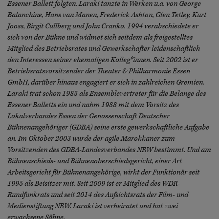
Essener Ballett folgten. Laraki tanzte in Werken u.a. von George
Balanchine, Hans van Manen, Frederick Ashton, Glen Tetley, Kurt
Jooss, Birgit Cullberg und John Cranko. 1994 verabschiedete er
sich von der Bühne und widmet sich seitdem als freigestelltes
Mitglied des Betriebsrates und Gewerkschafter leidenschaftlich
den Interessen seiner ehemaligen Kolleg*innen. Seit 2002 ist er
Betriebsratsvorsitzender der Theater & Philharmonie Essen
GmbH, darüber hinaus engagiert er sich in zahlreichen Gremien.
Laraki trat schon 1985 als Ensemblevertreter für die Belange des
Essener Balletts ein und nahm 1988 mit dem Vorsitz des
Lokalverbandes Essen der Genossenschaft Deutscher
Bühnenangehöriger (GDBA) seine erste gewerkschaftliche Aufgabe
an. Im Oktober 2003 wurde der agile Marokkaner zum
Vorsitzenden des GDBA-Landesverbandes NRW bestimmt. Und am
Bühnenschieds- und Bühnenoberschiedsgericht, einer Art
Arbeitsgericht für Bühnenangehörige, wirkt der Funktionär seit
1995 als Beisitzer mit. Seit 2009 ist er Mitglied des WDR-
Rundfunkrats und seit 2014 des Aufsichtsrats der Film- und
Medienstiftung NRW. Laraki ist verheiratet und hat zwei
erwachsene Söhne.