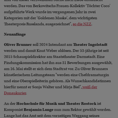
werden. Das von Berkowitschs Frauen-Kollektiv 'Töchter Coco'
aufgeführte Werk wurde im vergangenen Jahr in zwei
Kategorien mit der 'Goldenen Maske', dem wichtigsten
Theaterpreis Russlands, ausgezeichnet",
so die NZZ
.
Neuanfänge
Oliver Brunner
soll 2024 Intendant am
Theater Ingolstadt
werden und damit Knut Weber ablösen. Der 53-jährige ist seit
2015 Schauspieldirektor am Staatstheater Darmstadt. Eine
Findungskommission hat ihn aus 31 Bewerbungen ausgewählt,
am 16. Mai stellt er sich dem Stadtrat vor. Zu Oliver Brunners
künstlerischem Leitungsteam "werden eine Chefdramaturgin
und eine Oberspielleiterin gehören. Als Wunschkandidatinnen
hierfür nennt er Sonja Walter und Mirja Biel",
weiß der
Donaukurier
.
An der
Hochschule für Musik und Theater Rostock
ist
Komponist
Benjamin Lange
nun zum Rektor gewählt worden.
Lange hat das Amt seit dem vorzeitigen Weggang seines