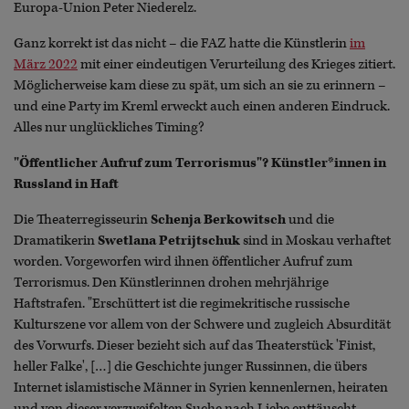
Europa-Union Peter Niederelz.
Ganz korrekt ist das nicht – die FAZ hatte die Künstlerin
im
März 2022
mit einer eindeutigen Verurteilung des Krieges zitiert.
Möglicherweise kam diese zu spät, um sich an sie zu erinnern –
und eine Party im Kreml erweckt auch einen anderen Eindruck.
Alles nur unglückliches Timing?
"Öffentlicher Aufruf zum Terrorismus"? Künstler*innen in
Russland in Haft
Die Theaterregisseurin
Schenja Berkowitsch
und die
Dramatikerin
Swetlana Petrijtschuk
sind in Moskau verhaftet
worden. Vorgeworfen wird ihnen öffentlicher Aufruf zum
Terrorismus. Den Künstlerinnen drohen mehrjährige
Haftstrafen. "Erschüttert ist die regimekritische russische
Kulturszene vor allem von der Schwere und zugleich Absurdität
des Vorwurfs. Dieser bezieht sich auf das Theaterstück 'Finist,
heller Falke', […] die Geschichte junger Russinnen, die übers
Internet islamistische Männer in Syrien kennenlernen, heiraten
und von dieser verzweifelten Suche nach Liebe enttäuscht