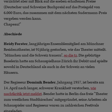
verzichtet aber mit Blick auf die soeben erhaltenen Preise
(Deutscher und Schweizer Buchpreis) auf das Preisgeld von
6.000 Euro, das zusammen mit dem nächsten Sudermann-Preis
vergeben werden kann.
Chapeau!"
Abschiede
Heidy Forster
, langjähriges Ensemblemitglied am Münchner
Residenztheater, ist 91jährig gestorben, wie das Theater mitteilt.
"München und die Schweiz trauern",
so die tz
. Die gebürtige
Baselerin hatte am Schauspielhaus Zürich ihr Debüt und spielte
sowohl in Deutschland als auch in der Schweiz an vielen
Häusern.
Der Regisseur
Dominik Bender
, Jahrgang 1957, ist bereits am
14. April nach langer, schwerer Krankheit verstorben,
wie
nachtkritik jetzt meldet
. Bender hatte in Berlin das freie "Theater
zum westlichen Stadthirschen" mitgegründet, seine Arbeiten als
Schauspieler und Regisseur waren zu zahlreichen Festivals
eingeladen.