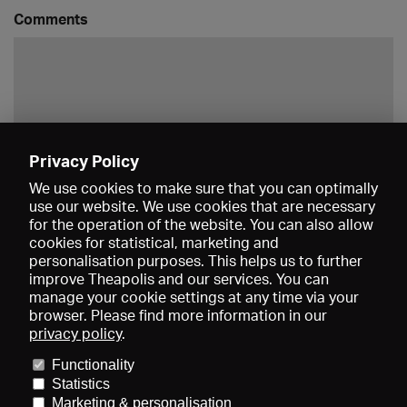
Comments
Privacy Policy
Save
We use cookies to make sure that you can optimally
use our website. We use cookies that are necessary
for the operation of the website. You can also allow
cookies for statistical, marketing and
personalisation purposes. This helps us to further
improve Theapolis and our services. You can
manage your cookie settings at any time via your
browser. Please find more information in our
privacy policy
.
Prices and memberships
KIBA
Gagenspiegel
Media data
Functionality
About us
Imprint
Conditions
Privacy
Contact
Help
Statistics
Newsletter
Marketing & personalisation