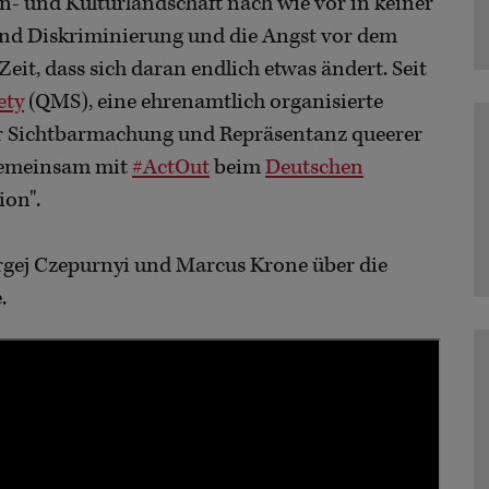
n- und Kulturlandschaft nach wie vor in keiner
sind Diskriminierung und die Angst vor dem
it, dass sich daran endlich etwas ändert. Seit
ety
(QMS), eine ehrenamtlich organisierte
ur Sichtbarmachung und Repräsentanz queerer
 gemeinsam mit
#ActOut
beim
Deutschen
ion".
rgej Czepurnyi und Marcus Krone über die
.