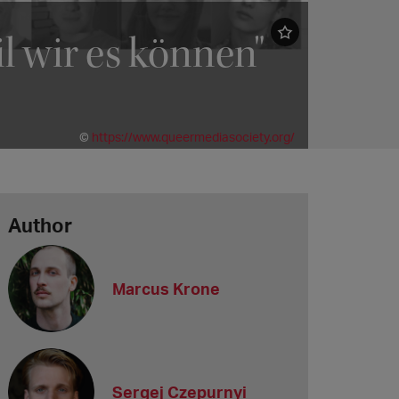
l wir es können"
©
https://www.queermediasociety.org/
Author
Marcus Krone
Sergej Czepurnyi