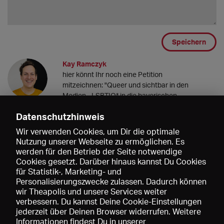
Speichern
Kay Ramczyk
hier könnt Ihr noch eine Petition
mitzeichnen: "Queer und sichtbar in den
Medien - LSBTIQ* in die bayerischen
Rundfunk- und Medienräte"
Datenschutzhinweis
https://www.change.org/p/bayerischer-
landtag-queer-und-sichtbar-in-den-medien-
Wir verwenden Cookies, um Dir die optimale
lsbtiq-in-die-bayerischen-rundfunk-und-
Nutzung unserer Webseite zu ermöglichen. Es
medienr%C3%A4te
werden für den Betrieb der Seite notwendige
07.02.2022 13:11
Cookies gesetzt. Darüber hinaus kannst Du Cookies
für Statistik-, Marketing- und
Personalisierungszwecke zulassen. Dadurch können
wir Theapolis und unsere Services weiter
verbessern. Du kannst Deine Cookie-Einstellungen
jederzeit über Deinen Browser widerrufen. Weitere
Informationen findest Du in unserer