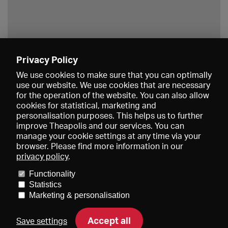
Privacy Policy
Save
We use cookies to make sure that you can optimally
use our website. We use cookies that are necessary
for the operation of the website. You can also allow
cookies for statistical, marketing and
personalisation purposes. This helps us to further
improve Theapolis and our services. You can
manage your cookie settings at any time via your
browser. Please find more information in our
privacy policy
.
Prices and memberships
KIBA
Gagenspiegel
Media data
Functionality
About us
Imprint
Conditions
Privacy
Contact
Help
Statistics
Newsletter
Marketing & personalisation
Accept all
Save settings