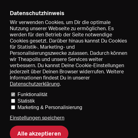
Datenschutzhinweis
Wir verwenden Cookies, um Dir die optimale
Nutzung unserer Webseite zu ermöglichen. Es
werden für den Betrieb der Seite notwendige
Speichern
Cookies gesetzt. Darüber hinaus kannst Du Cookies
für Statistik-, Marketing- und
Personalisierungszwecke zulassen. Dadurch können
wir Theapolis und unsere Services weiter
verbessern. Du kannst Deine Cookie-Einstellungen
jederzeit über Deinen Browser widerrufen. Weitere
Informationen findest Du in unserer
Datenschutzerklärung
.
Funktionalität
Preise und Mitgliedschaften
KIBA
Gagenspiegel
Statistik
Mediadaten
Über uns
Impressum
AGB
Datenschutz
Marketing & Personalisierung
Kontakt
Hilfe
Newsletter
Einstellungen speichern
Alle akzeptieren