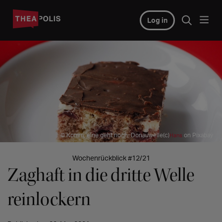
Log in
© Komm, eine geht noch: Donauwelle(c)
on Pixabay
Hans
Wochenrückblick #12/21
Zaghaft in die dritte Welle
reinlockern