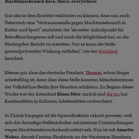
Machtmissbrauch here, there, everywhere
Gut also in dem Kontext verkünden zu können, dass nun auch
Österreich eine "Vertrauensstelle gegen Machtmissbrauch in
Kultur und Sport" einrichtet, die "als erster Anlaufpunkt für
Betroffene fungieren soll und auch die Möglichkeit hat, an die
Fördergeber Bericht zu erstatten. Nur so kann die Stelle
generalpräventive Wirkung entfalten", wie der
Standard
berichtet.
Ebenso gut, dass das deutsche Pendant,
Themis
, schon länger
arbeitsfähig ist, denn über diese Stelle konnten Mitarbeiterinnen
der Volksbühne Berlin ihre Situation schildern. Zu Beginn dieser
Woche trat der Intendant
Klaus Dörr
zurück und
die taz
hat
Kontinuitäten in früheren Arbeitsstätten recherchiert.
In Zürich hingegen ist die Operndirektion vakant gewesen, weil
sich der derzeitige Stelleninhaber mit internen Untersuchungen
wegen Machtmissbrauchs konfrontiert sah. Nun ist mit
Annette
Weber
, derzeit Casting-Direktorin an der Staatsoper Hamburg,