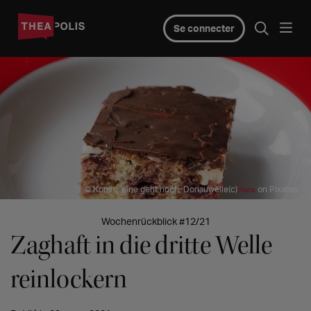
Se connecter
© Komm, eine geht noch: Donauwelle(c)
on Pixabay
Hans
Wochenrückblick #12/21
Zaghaft in die dritte Welle
reinlockern