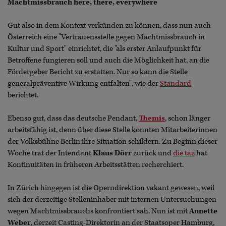
Machtmissbrauch here, there, everywhere
Gut also in dem Kontext verkünden zu können, dass nun auch
Österreich eine "Vertrauensstelle gegen Machtmissbrauch in
Kultur und Sport" einrichtet, die "als erster Anlaufpunkt für
Betroffene fungieren soll und auch die Möglichkeit hat, an die
Fördergeber Bericht zu erstatten. Nur so kann die Stelle
generalpräventive Wirkung entfalten", wie der
Standard
berichtet.
Ebenso gut, dass das deutsche Pendant,
Themis
, schon länger
arbeitsfähig ist, denn über diese Stelle konnten Mitarbeiterinnen
der Volksbühne Berlin ihre Situation schildern. Zu Beginn dieser
Woche trat der Intendant
Klaus Dörr
zurück und
die taz
hat
Kontinuitäten in früheren Arbeitsstätten recherchiert.
In Zürich hingegen ist die Operndirektion vakant gewesen, weil
sich der derzeitige Stelleninhaber mit internen Untersuchungen
wegen Machtmissbrauchs konfrontiert sah. Nun ist mit
Annette
Weber
, derzeit Casting-Direktorin an der Staatsoper Hamburg,