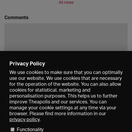
All news
Comments
Privacy Policy
Save
We use cookies to make sure that you can optimally
use our website. We use cookies that are necessary
for the operation of the website. You can also allow
cookies for statistical, marketing and
personalisation purposes. This helps us to further
improve Theapolis and our services. You can
manage your cookie settings at any time via your
browser. Please find more information in our
privacy policy
.
Prices and memberships
KIBA
Gagenspiegel
Media data
Functionality
About us
Imprint
Conditions
Privacy
Contact
Help