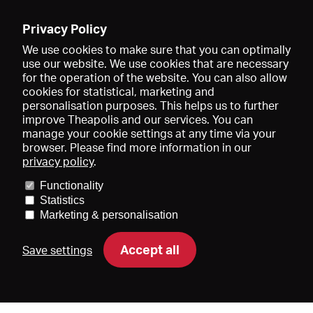
Enregistrer
Privacy Policy
We use cookies to make sure that you can optimally
use our website. We use cookies that are necessary
for the operation of the website. You can also allow
cookies for statistical, marketing and
personalisation purposes. This helps us to further
improve Theapolis and our services. You can
manage your cookie settings at any time via your
browser. Please find more information in our
privacy policy
.
Prix et adhésions
KIBA
Gagenspiegel
Functionality
Données médiatiques
Qui sommes-nous?
Mentions légales
Statistics
Conditions générales de vente
Protection des données
Marketing & personalisation
Contact
Aide
Newsletter
Accept all
Save settings
DE
EN
FR