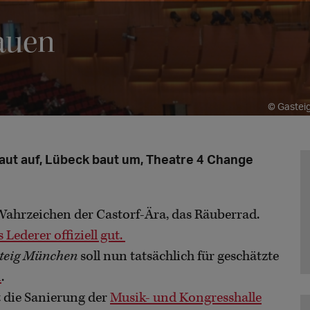
auen
© Gasteig
aut auf, Lübeck baut um, Theatre 4 Change
Wahrzeichen der Castorf-Ära, das Räuberrad.
Lederer offiziell gut.
teig München
soll nun tatsächlich für geschätzte
n
.
 die Sanierung der
Musik- und Kongresshalle