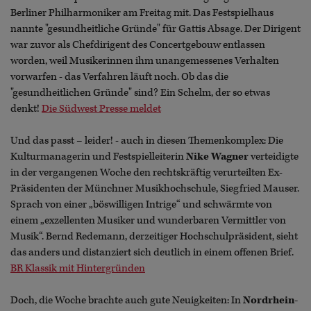
Berliner Philharmoniker am Freitag mit. Das Festspielhaus
nannte "gesundheitliche Gründe" für Gattis Absage. Der Dirigent
war zuvor als Chefdirigent des Concertgebouw entlassen
worden, weil Musikerinnen ihm unangemessenes Verhalten
vorwarfen - das Verfahren läuft noch. Ob das die
"gesundheitlichen Gründe" sind? Ein Schelm, der so etwas
denkt!
Die Südwest Presse meldet
Und das passt – leider! - auch in diesen Themenkomplex: Die
Kulturmanagerin und Festspielleiterin
Nike Wagner
verteidigte
in der vergangenen Woche den rechtskräftig verurteilten Ex-
Präsidenten der Münchner Musikhochschule, Siegfried Mauser.
Sprach von einer „böswilligen Intrige“ und schwärmte von
einem „exzellenten Musiker und wunderbaren Vermittler von
Musik“. Bernd Redemann, derzeitiger Hochschulpräsident, sieht
das anders und distanziert sich deutlich in einem offenen Brief.
BR Klassik mit Hintergründen
Doch, die Woche brachte auch gute Neuigkeiten: In
Nordrhein-