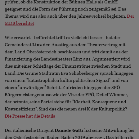
prüfen, ob die Konstruktion der Bühnen Halle als GmbH
geeignet und die Form der Führung noch zeitgemäß sei. Das
Thema wird uns also auch über den Jahreswechsel begleiten.
Der
MDR berichtet
Wie erwartet - befürchtet trifft es vielleicht besser - hat der
Gemeinderat
Linz
den Ausstieg aus dem Theatervertrag mit
dem Land Oberösterreich beschlossen und tritt damit aus der
Finanzierung des Landestheaters Linz aus. Argumentiert wird
dies mit einer Schieflage der Finanzströme zwischen Stadt und
Land. Die Grüne Stadträtin Eva Schobesberger sprach hingegen
von einem "katastrophalen kulturpolitischen Signal" und von
einem "unwürdigen" Schritt. Zufrieden hingegen der SPÖ
Bürgermeister genauso wie der Vize der FPÖ, Detlef Wimmer,
der betonte, seine Partei stehe für "Klarheit, Konsequenz und
Kosteneffizienz". Sind das die neuen drei K der Kulturpolitik?
Die Presse hat die Details
Der italienische Dirigent
Daniele Gatti
hat seine Mitwirkung bei
den Osterfestspielen Baden-Baden 2019 abgesagt. Das teilten die