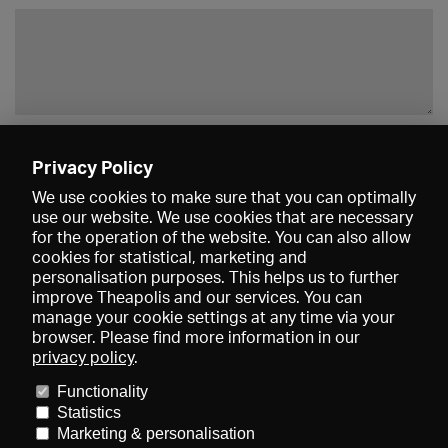
Enregistrer
Privacy Policy
We use cookies to make sure that you can optimally
use our website. We use cookies that are necessary
for the operation of the website. You can also allow
cookies for statistical, marketing and
personalisation purposes. This helps us to further
improve Theapolis and our services. You can
manage your cookie settings at any time via your
browser. Please find more information in our
privacy policy
.
Prix et adhésions
KIBA
Gagenspiegel
Functionality
Données médiatiques
Qui sommes-nous?
Mentions légales
Statistics
Conditions générales de vente
Protection des données
Marketing & personalisation
Contact
Aide
Newsletter