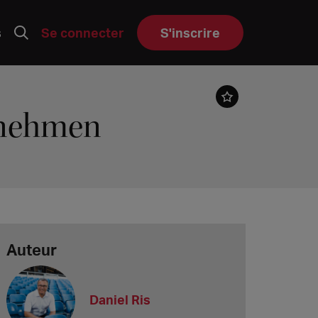
s
Se connecter
S'inscrire
rnehmen
Auteur
Daniel Ris