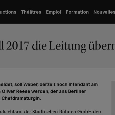
uctions
Théâtres
Emploi
Formation
Nouvelle
l 2017 die Leitung übe
eldet, soll Weber, derzeit noch Intendant am
Oliver Reese werden, der ans Berliner
d Chefdramaturgin.
 Aufsichtsrat der Städtischen Bühnen GmbH den