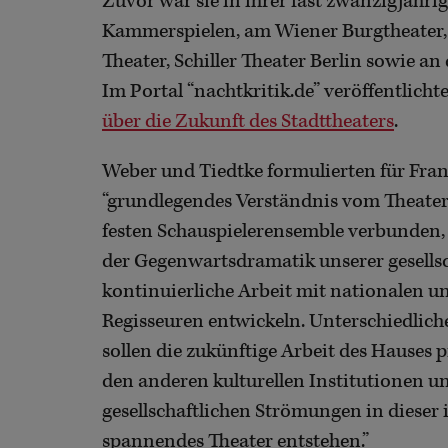
Zuvor war sie in ihrer fast zwanzigjähr
Kammerspielen, am Wiener Burgtheater,
Theater, Schiller Theater Berlin sowie a
Im Portal “nachtkritik.de” veröffentlicht
über die Zukunft des Stadttheaters
.
Weber und Tiedtke formulierten für Fran
“grundlegendes Verständnis vom Theater 
festen Schauspielerensemble verbunden, 
der Gegenwartsdramatik unserer gesellscha
kontinuierliche Arbeit mit nationalen u
Regisseuren entwickeln. Unterschiedlich
sollen die zukünftige Arbeit des Hauses
den anderen kulturellen Institutionen 
gesellschaftlichen Strömungen in dieser
spannendes Theater entstehen.”