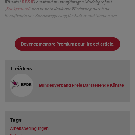
Künste (
BFDK
)
entstand im zweijährigen Modellprojekt
„
Background
“ und konnte dank der Förderung durch die
Beauftragte der Bundesregierung für Kultur und Medien um
Devenez membre Premium pour lire cet article.
Théâtres
Bundesverband Freie Darstellende Künste
Tags
Arbeitsbedingungen