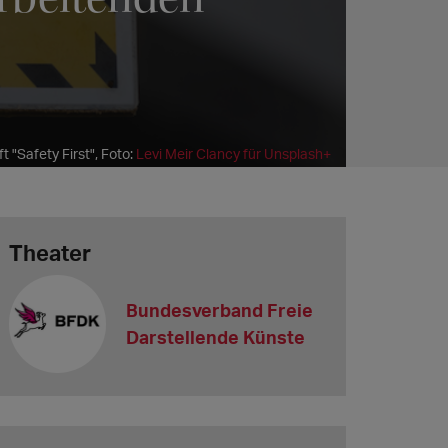
t "Safety First", Foto:
Levi Meir Clancy für Unsplash+
Theater
Bundesverband Freie
Darstellende Künste