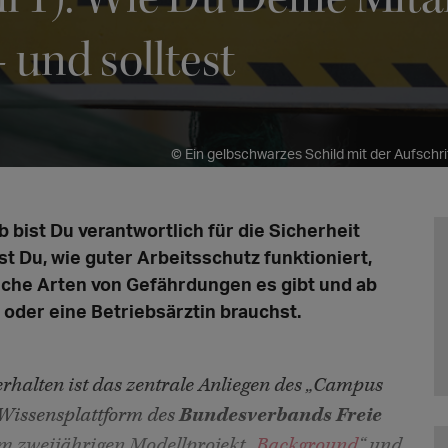
 und solltest
© Ein gelbschwarzes Schild mit der Aufschrif
 bist Du verantwortlich für die Sicherheit
t Du, wie guter Arbeitsschutz funktioniert,
lche Arten von Gefährdungen es gibt und ab
oder eine Betriebsärztin brauchst.
erhalten ist das zentrale Anliegen des „Campus
e Wissensplattform des
Bundesverbands Freie
m zweijährigen Modellprojekt „
Background
“ und