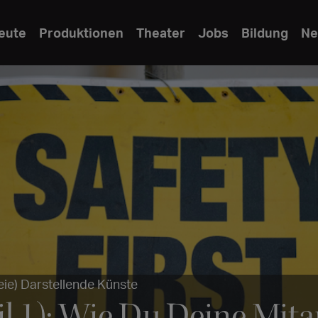
eute
Produktionen
Theater
Jobs
Bildung
Ne
eie) Darstellende Künste
il 1): Wie Du Deine Mit