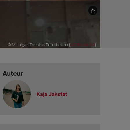
© Michigan Theatre, Foto: Lei ma [
CC BY-SA 3.0
]
Auteur
Kaja Jakstat