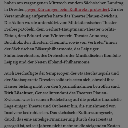
haben am vergangenen Mittwoch vor dem Sächsischen Landtag
in Dresden
gegen Kürzungen beim Kulturetat protestiert
. Zu der
Versammlung aufgerufen hatte das Theater Plauen-Zwickau.
Die Aktion wurde unterstützt vom Mittelsächsischen Theater
Freiberg-Döbeln, dem Gerhart-Hauptmann-Theater Görlitz-
Zittau, dem Eduard-von-Winterstein-Theater Annaberg-
Buchholz, den Theatern Chemnitz sowie von Vertreter*innen
der Sächsischen Bläserphilharmonie, des Leipziger
Sinfonieorchesters, des Orchesters der Musikalischen Komödie
Leipzig und der Neuen Elbland-Philharmonie.
Auch Beschäftigte der Semperoper, des Staatsschauspiels und
der Staatsoperette Dresden solidarisierten sich, obwohl ihre
Häuser bislang nicht von den Sparmaßnahmen betroffen sind.
Dirk Löschner
, Generalintendant des Theaters Plauen-
Zwickau, wies in seinem Redebeitrag auf die prekäre finanzielle
Lage einiger Theater und Orchester hin, die zunehmend von
Insolvenz bedroht seien. Das sächsische Kulturraumgesetz,
durch das eine anteilige Finanzierung durch den Freistaat
geregelt ist, sei seit Jahren nicht mehr an die steigenden Kosten