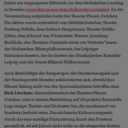
haben am vergangenen Mittwoch vor dem Sächsischen Landtag
in Dresden
gegen Kürzungen beim Kulturetat protestiert
. Zu der
Versammlung aufgerufen hatte das Theater Plauen-Zwickau.
Die Aktion wurde unterstützt vom Mittelsächsischen Theater
Freiberg-Döbeln, dem Gerhart-Hauptmann-Theater Görlitz-
Zittau, dem Eduard-von-Winterstein-Theater Annaberg-
Buchholz, den Theatern Chemnitz sowie von Vertreter*innen
der Sächsischen Bläserphilharmonie, des Leipziger
Sinfonieorchesters, des Orchesters der Musikalischen Komödie
Leipzig und der Neuen Elbland-Philharmonie.
Auch Beschäftigte der Semperoper, des Staatsschauspiels und
der Staatsoperette Dresden solidarisierten sich, obwohl ihre
Häuser bislang nicht von den Sparmaßnahmen betroffen sind.
Dirk Löschner
, Generalintendant des Theaters Plauen-
Zwickau, wies in seinem Redebeitrag auf die prekäre finanzielle
Lage einiger Theater und Orchester hin, die zunehmend von
Insolvenz bedroht seien. Das sächsische Kulturraumgesetz,
durch das eine anteilige Finanzierung durch den Freistaat
geregelt ist, sei seit Jahren nicht mehr an die steigenden Kosten