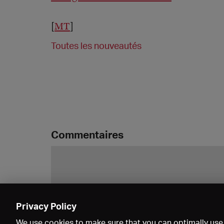
[
MT
]
Toutes les nouveautés
Commentaires
Privacy Policy
We use cookies to make sure that you can optimally use 