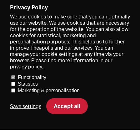
Enregistrer
Privacy Policy
We use cookies to make sure that you can optimally
use our website. We use cookies that are necessary
for the operation of the website. You can also allow
cookies for statistical, marketing and
personalisation purposes. This helps us to further
improve Theapolis and our services. You can
manage your cookie settings at any time via your
browser. Please find more information in our
privacy policy
.
Prix et adhésions
KIBA
Gagenspiegel
Functionality
Données médiatiques
Qui sommes-nous?
Mentions légales
Statistics
Conditions générales de vente
Protection des données
Marketing & personalisation
Contact
Aide
Newsletter
Accept all
Save settings
DE
EN
FR