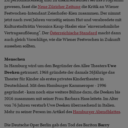
Zu perfomancelastig und zu diskursorientiert sei das Programm
gewesen, fasst die
Neue Züricher Zeitung
die Kritik an Wiener
Festwochen-Intendant Zeierhofer-Kien zusammen. Der nimmt
jetzt nach zwei Jahren vorzeitig seinen Hut und verabredete mit
Kulturstadträtin Veronica Kaup-Hasler eine "einvernehmliche
Vertragsauflösung". Der
Österreichische Standard
macht dann
auch gleich Vorschläge, wie die Wiener Festwochen in Zukunft
aussehen sollten.
Menschen
In Hamburg wird um den Begründer des Allee Theaters
Uwe
Deeken
getrauert. 1968 gründete der damals 26Jährige das
Theater für Kinder als erstes privates Kindertheater in
Deutschland. Mit dem Hamburger Kammeroper - 1996
gegründet - kam noch eine weitere Bühne dazu, die Deeken bis
2016 zusammen mit seiner Frau Barbara Hass leitete. Im Alter
von 76 Jahren verstarb Uwe Deeken überraschend in Italien.
Mehr zu seiner Person im Artikel des
Hamburger Abendblattes
.
Die Deutsche Oper Berlin gab den Tod des Bariton
Barry