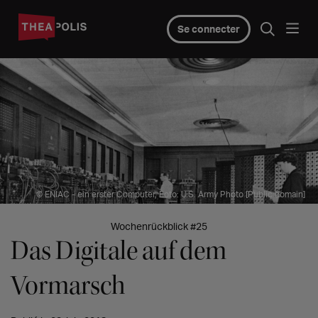
Se connecter
© ENIAC - ein erster Computer, Foto: U.S. Army Photo [Public domain]
Wochenrückblick #25
Das Digitale auf dem
Vormarsch