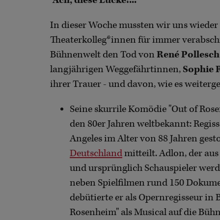
"Ach, diese Lücke!..."
In dieser Woche mussten wir uns wieder
Theaterkolleg*innen für immer verabschi
Bühnenwelt den Tod von
René Pollesch
langjährigen Weggefährtinnen,
Sophie 
ihrer Trauer - und davon, wie es weiterg
Seine skurrile Komödie "Out of Ros
den 80er Jahren weltbekannt: Regis
Angeles im Alter von 88 Jahren gest
Deutschland
mitteilt. Adlon, der a
und ursprünglich Schauspieler werde
neben Spielfilmen rund 150 Dokumen
debütierte er als Opernregisseur in 
Rosenheim" als Musical auf die Bühne