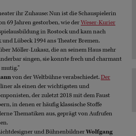
heater ihr Zuhause: Nun ist die Schauspielerin
on 69 Jahren gestorben, wie der
Weser-Kurier
auspielausbildung in Rostock und kam nach
k und Lübeck 1994 ans Theater Bremen.
über Möller-Lukasz, die an seinem Haus mehr
 wunderbar singen, sie konnte frech und charmant
 mutig."
mann
von der Weltbühne verabschiedet.
Der
iner als einen der wichtigsten und
omponisten, der zuletzt 2018 mit dem Faust
rn, in denen er häufig klassische Stoffe
derne Thematiken aus, geprägt von Aufrufen
en.
t Lichtdesigner und Bühnenbildner
Wolfgang