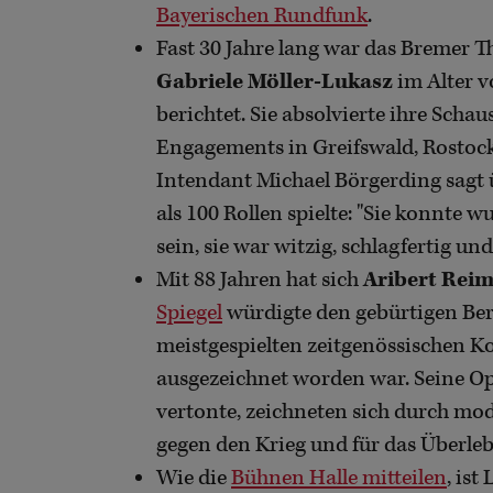
Bayerischen Rundfunk
.
Fast 30 Jahre lang war das Bremer T
Gabriele Möller-Lukasz
im Alter v
berichtet. Sie absolvierte ihre Sch
Engagements in Greifswald, Rostoc
Intendant Michael Börgerding sagt 
als 100 Rollen spielte: "Sie konnte
sein, sie war witzig, schlagfertig und
Mit 88 Jahren hat sich
Aribert Rei
Spiegel
würdigte den gebürtigen Berl
meistgespielten zeitgenössischen K
ausgezeichnet worden war. Seine Ope
vertonte, zeichneten sich durch mo
gegen den Krieg und für das Überleb
Wie die
Bühnen Halle mitteilen
, is