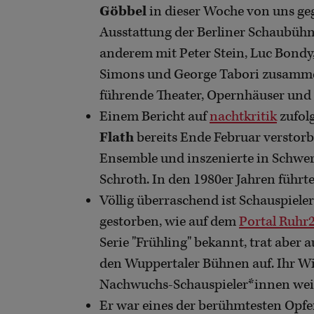
Göbbel
in dieser Woche von uns geg
Ausstattung der Berliner Schaubühne
anderem mit Peter Stein, Luc Bondy
Simons und George Tabori zusammen
führende Theater, Opernhäuser und F
Einem Bericht auf
nachtkritik
zufol
Flath
bereits Ende Februar verstorbe
Ensemble und inszenierte in Schwe
Schroth. In den 1980er Jahren führt
Völlig überraschend ist Schauspiele
gestorben, wie auf dem
Portal Ruhr
Serie "Frühling" bekannt, trat abe
den Wuppertaler Bühnen auf. Ihr Wis
Nachwuchs-Schauspieler*innen weit
Er war eines der berühmtesten Opfer 