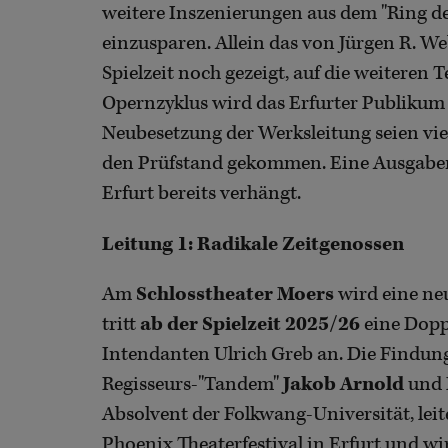
weitere Inszenierungen aus dem "Ring de
einzusparen. Allein das von Jürgen R. We
Spielzeit noch gezeigt, auf die weiteren 
Opernzyklus wird das Erfurter Publikum 
Neubesetzung der Werksleitung seien viel
den Prüfstand gekommen. Eine Ausgabensp
Erfurt bereits verhängt.
Leitung 1: Radikale Zeitgenossen
Am
Schlosstheater Moers
wird eine ne
tritt
ab der Spielzeit 2025/26
eine Doppe
Intendanten Ulrich Greb an. Die Findun
Regisseurs-"Tandem"
Jakob Arnold
und
Absolvent der Folkwang-Universität, leit
Phoenix Theaterfestival in Erfurt und w