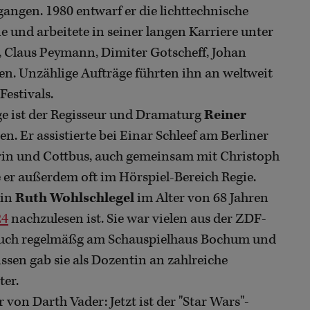
angen. 1980 entwarf er die lichttechnische
 und arbeitete in seiner langen Karriere unter
, Claus Peymann, Dimiter Gotscheff, Johan
. Unzählige Aufträge führten ihn an weltweit
estivals.
ge ist der Regisseur und Dramaturg
Reiner
n. Er assistierte bei Einar Schleef am Berliner
rin und Cottbus, auch gemeinsam mit Christoph
e er außerdem oft im Hörspiel-Bereich Regie.
rin
Ruth Wohlschlegel
im Alter von 68 Jahren
24
nachzulesen ist. Sie war vielen aus der ZDF-
r auch regelmäßg am Schauspielhaus Bochum und
sen gab sie als Dozentin an zahlreiche
er.
von Darth Vader: Jetzt ist der "Star Wars"-