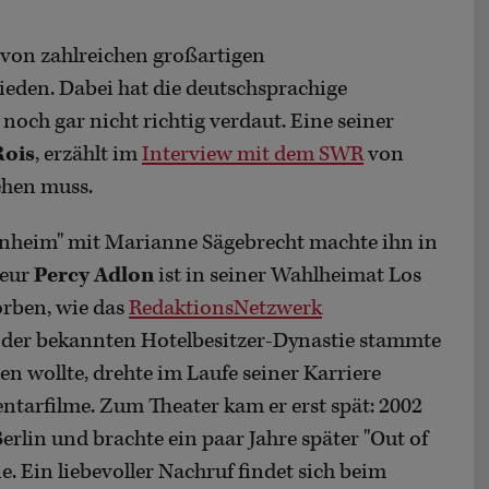
 von zahlreichen großartigen
eden. Dabei hat die deutschsprachige
noch gar nicht richtig verdaut. Eine seiner
Rois
, erzählt im
Interview mit dem SWR
von
ehen muss.
enheim" mit Marianne Sägebrecht machte ihn in
seur
Percy Adlon
ist in seiner Wahlheimat Los
orben, wie das
RedaktionsNetzwerk
us der bekannten Hotelbesitzer-Dynastie stammte
n wollte, drehte im Laufe seiner Karriere
tarfilme. Zum Theater kam er erst spät: 2002
Berlin und brachte ein paar Jahre später "Out of
. Ein liebevoller Nachruf findet sich beim