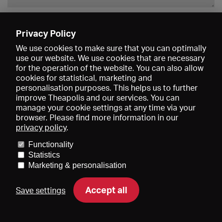
Enregistrer
Privacy Policy
We use cookies to make sure that you can optimally
use our website. We use cookies that are necessary
for the operation of the website. You can also allow
cookies for statistical, marketing and
personalisation purposes. This helps us to further
improve Theapolis and our services. You can
manage your cookie settings at any time via your
browser. Please find more information in our
privacy policy
.
Prix et adhésions
KIBA
Gagenspiegel
Functionality
Données médiatiques
Qui sommes-nous?
Mentions légales
Statistics
Conditions générales de vente
Protection des données
Marketing & personalisation
Contact
Aide
Newsletter
Accept all
Save settings
DE
EN
FR