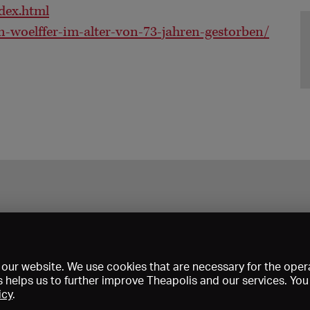
dex.html
n-woelffer-im-alter-von-73-jahren-gestorben/
our website. We use cookies that are necessary for the opera
s helps us to further improve Theapolis and our services. Yo
icy
.