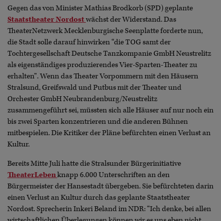
Gegen das von Minister Mathias Brodkorb (SPD) geplante
Staatstheater Nordost
wächst der Widerstand. Das
TheaterNetzwerk Mecklenburgische Seenplatte forderte nun,
die Stadt solle darauf hinwirken “die TOG samt der
Tochtergesellschaft Deutsche Tanzkompanie GmbH Neustrelitz
als eigenständiges produzierendes Vier-Sparten-Theater zu
erhalten”. Wenn das Theater Vorpommern mit den Häusern
Stralsund, Greifswald und Putbus mit der Theater und
Orchester GmbH Neubrandenburg/Neustrelitz
zusammengeführt sei, müssten sich alle Häuser auf nur noch ein
bis zwei Sparten konzentrieren und die anderen Bühnen
mitbespielen. Die Kritiker der Pläne befürchten einen Verlust an
Kultur.
Bereits Mitte Juli hatte die Stralsunder Bürgerinitiative
TheaterLeben
knapp 6.000 Unterschriften an den
Bürgermeister der Hansestadt übergeben. Sie befürchteten darin
einen Verlust an Kultur durch das geplante Staatstheater
Nordost. Sprecherin Inkeri Beland im NDR: “Ich denke, bei allen
wirtschaftlichen Überlegungen können wir es uns eben nicht