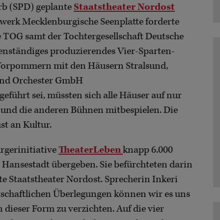
rb (SPD) geplante
Staatstheater Nordost
werk Mecklenburgische Seenplatte forderte
ie TOG samt der Tochtergesellschaft Deutsche
enständiges produzierendes Vier-Sparten-
 Vorpommern mit den Häusern Stralsund,
 und Orchester GmbH
ührt sei, müssten sich alle Häuser auf nur
 und die anderen Bühnen mitbespielen. Die
st an Kultur.
ürgerinitiative
TheaterLeben
knapp 6.000
 Hansestadt übergeben. Sie befürchteten darin
te Staatstheater Nordost. Sprecherin Inkeri
rtschaftlichen Überlegungen können wir es uns
in dieser Form zu verzichten. Auf die vier