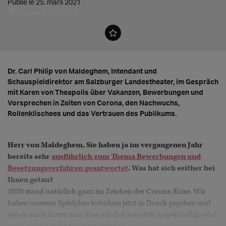
Publié le 25. mars 2021
Salzburg, Salzburg
Dr. Carl Philip von Maldeghem, Intendant und
Schauspieldirektor am Salzburger Landestheater, im Gespräch
mit Karen von Theapolis über Vakanzen, Bewerbungen und
Vorsprechen in Zeiten von Corona, den Nachwuchs,
Rollenklischees und das Vertrauen des Publikums.
Herr von Maldeghem, Sie haben ja im vergangenen Jahr
bereits sehr
ausführlich zum Thema Bewerbungen und
Besetzungsverfahren geantwortet
. Was hat sich seither bei
Ihnen getan?
2020 stand natürlich ganz im Zeichen der Corona-Krise. Wir
haben unseren Spielplan trotzdem jetzt in Druck gegeben und
gehen auch davon aus, dass wir das, was dort angekündigt wird,