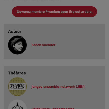
auch auf die Bühne bringen werden.
Vakanzen gibt
Devenez membre Premium pour lire cet article.
Auteur
Karen Suender
Théâtres
junges ensemble-netzwerk (JEN)
Salzburger Landestheater