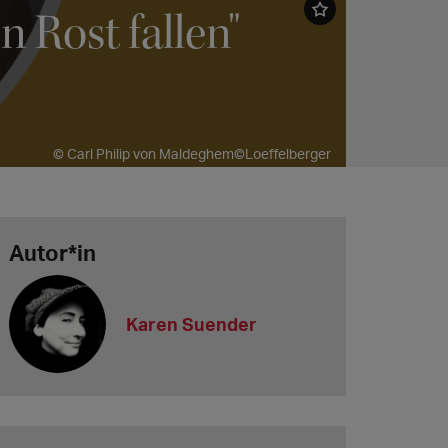
 Rost fallen"
© Carl Philip von Maldeghem©Loeffelberger
Autor*in
Karen Suender