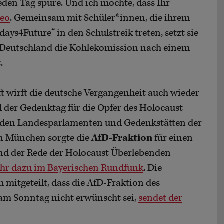
 jeden Tag spüre. Und ich möchte, dass Ihr
deo
. Gemeinsam mit Schüler*innen, die ihrem
ays4Future“ in den Schulstreik treten, setzt sie
 Deutschland die Kohlekomission nach einem
.
t wirft die deutsche Vergangenheit auch wieder
d der Gedenktag für die Opfer des Holocaust
n den Landesparlamenten und Gedenkstätten der
In München sorgte die
AfD-Fraktion
für einen
end der Rede der Holocaust Überlebenden
hr dazu im Bayerischen Rundfunk
. Die
mitgeteilt, dass die AfD-Fraktion des
 am Sonntag nicht erwünscht sei,
sendet der