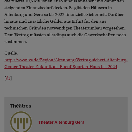
die zuletzt 10,6 Millionen Euro hinaus anheben und damit den
steigenden Finanzbedarf decken. Es gibt den Häusern in
Altenburg und Gera so bis 2022 finanzielle Sicherheit. Darüber
hinaus sind zusätzliche Gelder aus Erfurt für den aus
technischen Gründen notwendigen Theaterumbau vorgesehen.
Dem Vertrag müssten allerdings auch die Gewerkschaften noch
zustimmen.
Quelle:
http://www.lvz.de/Region/Altenburg/Vertrag-sichert-Altenburg-
Geraer-Theater-Zukunft-als-Fuenf-Sparten-Haus-bis-2024
[
dr
]
Théâtres
Theater Altenburg Gera