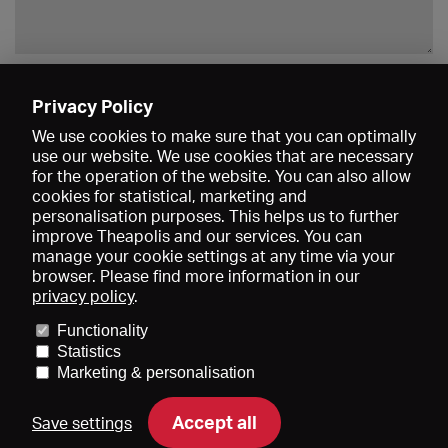
Enregistrer
Privacy Policy
We use cookies to make sure that you can optimally
use our website. We use cookies that are necessary
for the operation of the website. You can also allow
cookies for statistical, marketing and
personalisation purposes. This helps us to further
improve Theapolis and our services. You can
manage your cookie settings at any time via your
browser. Please find more information in our
privacy policy
.
Prix et adhésions
KIBA
Gagenspiegel
Functionality
Données médiatiques
Qui sommes-nous?
Mentions légales
Statistics
Conditions générales de vente
Protection des données
Marketing & personalisation
Contact
Aide
Newsletter
Accept all
Save settings