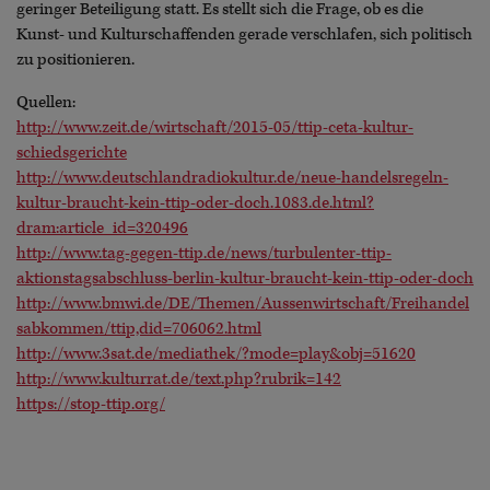
geringer Beteiligung statt. Es stellt sich die Frage, ob es die
Kunst- und Kulturschaffenden gerade verschlafen, sich politisch
zu positionieren.
Quellen:
http://www.zeit.de/wirtschaft/2015-05/ttip-ceta-kultur-
schiedsgerichte
http://www.deutschlandradiokultur.de/neue-handelsregeln-
kultur-braucht-kein-ttip-oder-doch.1083.de.html?
dram:article_id=320496
http://www.tag-gegen-ttip.de/news/turbulenter-ttip-
aktionstagsabschluss-berlin-kultur-braucht-kein-ttip-oder-doch
http://www.bmwi.de/DE/Themen/Aussenwirtschaft/Freihandel
sabkommen/ttip,did=706062.html
http://www.3sat.de/mediathek/?mode=play&obj=51620
http://www.kulturrat.de/text.php?rubrik=142
https://stop-ttip.org/