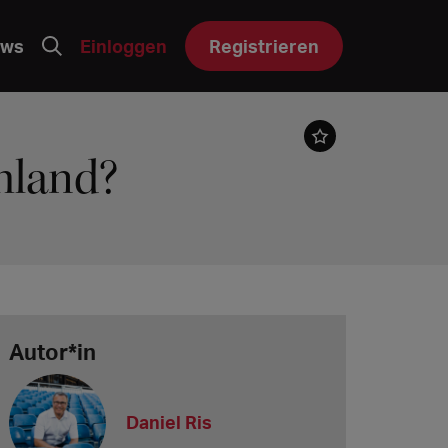
ws
Einloggen
Registrieren
chland?
Autor*in
Daniel Ris