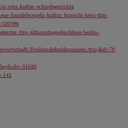
ip-ceta-kultur-schiedsgerichte
eue-handelsregeln-kultur-braucht-kein-ttip-
d=320496
lenter-ttip-aktionstagsabschluss-berlin-
wirtschaft/Freihandelsabkommen/ttip,did=70
play&obj=51620
k=142