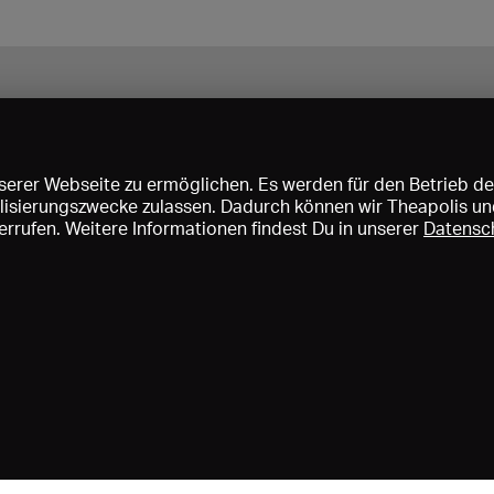
erer Webseite zu ermöglichen. Es werden für den Betrieb de
nalisierungszwecke zulassen. Dadurch können wir Theapolis un
rrufen. Weitere Informationen findest Du in unserer
Datensc
ise und Mitgliedschaften
KIBA
Gagenspiegel
Mediadaten
Über 
Impressum
AGB
Datenschutz
Kontakt
Hilfe
Newsletter