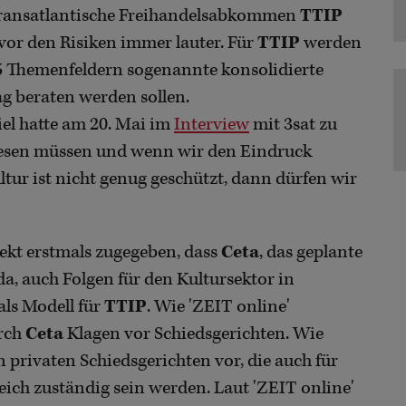
transatlantische Freihandelsabkommen
TTIP
or den Risiken immer lauter. Für
TTIP
werden
5 Themenfeldern sogenannte konsolidierte
ag beraten werden sollen.
el hatte am 20. Mai im
Interview
mit 3sat zu
lesen müssen und wenn wir den Eindruck
ltur ist nicht genug geschützt, dann dürfen wir
rekt erstmals zugegeben, dass
Ceta
, das geplante
 auch Folgen für den Kultursektor in
 als Modell für
TTIP
. Wie 'ZEIT online'
urch
Ceta
Klagen vor Schiedsgerichten. Wie
 privaten Schiedsgerichten vor, die auch für
eich zuständig sein werden. Laut 'ZEIT online'