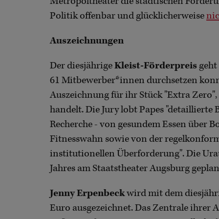
Metropoltheater die städtischen Förderu
Politik offenbar und glücklicherweise
nic
Auszeichnungen
Der diesjährige
Kleist-Förderpreis
geht
61 Mitbewerber*innen durchsetzen konnte
Auszeichnung für ihr Stück "Extra Zero"
handelt. Die Jury lobt Papes "detaillier
Recherche - von gesundem Essen über Bo
Fitnesswahn sowie von der regelkonform
institutionellen Überforderung". Die Ur
Jahres am Staatstheater Augsburg geplan
Jenny Erpenbeck
wird mit dem diesjäh
Euro ausgezeichnet. Das Zentrale ihrer Arb