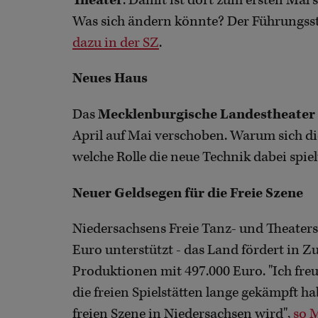
Theater
. Damit ist dort zum ersten Mal 
Was sich ändern könnte? Der Führungss
dazu in der SZ
.
Neues Haus
Das
Mecklenburgische Landestheater
April auf Mai verschoben. Warum sich d
welche Rolle die neue Technik dabei spiel
Neuer Geldsegen für die Freie Szene
Niedersachsens Freie Tanz- und Theaters
Euro unterstützt - das Land fördert in Z
Produktionen mit 497.000 Euro. "Ich freue
die freien Spielstätten lange gekämpft h
freien Szene in Niedersachsen wird",
so 