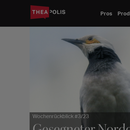
Pros
Prod
Wochenrückblick #3/23
Gesegneter Norde