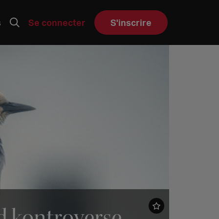
s
Se connecter
S'inscrire
d kontroverse