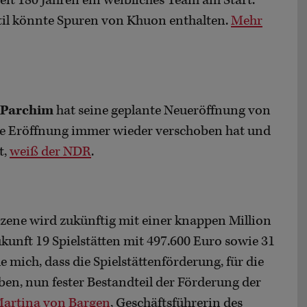
seit 180 Jahren ein weibliches Team am Start.
til könnte Spuren von Khuon enthalten.
Mehr
 Parchim
hat seine geplante Neueröffnung von
ie Eröffnung immer wieder verschoben hat und
t,
weiß der NDR
.
zene wird zukünftig mit einer knappen Million
ukunft 19 Spielstätten mit 497.600 Euro sowie 31
 mich, dass die Spielstättenförderung, für die
aben, nun fester Bestandteil der Förderung der
Martina von Bargen
, Geschäftsführerin des