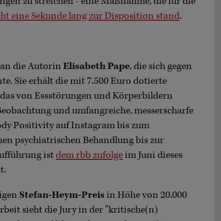
ngen zu streichen - eine Maßnahme, die für die
ht eine Sekunde lang zur Disposition stand
.
 an die Autorin
Elisabeth Pape
, die sich gegen
. Sie erhält die mit 7.500 Euro dotierte
, das von Essstörungen und Körperbildern
te Beobachtung und umfangreiche, messerscharfe
dy Positivity auf Instagram bis zum
en psychiatrischen Behandlung bis zur
aufführung ist
dem rbb zufolge
im Juni dieses
t.
rigen
Stefan-Heym-Preis
in Höhe von 20.000
eit sieht die Jury in der "kritische(n)