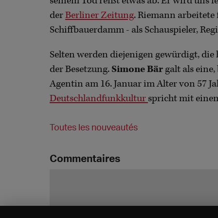
seinem Tod reißt etwas ab. Er wird uns fe
der
Berliner Zeitung
. Riemann arbeitete 
Schiffbauerdamm - als Schauspieler, Regi
Selten werden diejenigen gewürdigt, die 
der Besetzung.
Simone Bär
galt als eine
Agentin am 16. Januar im Alter von 57 J
Deutschlandfunkkultur
spricht mit eine
Toutes les nouveautés
Commentaires