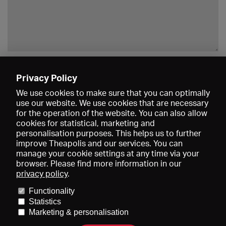
Enregistrer
Privacy Policy
We use cookies to make sure that you can optimally
use our website. We use cookies that are necessary
for the operation of the website. You can also allow
cookies for statistical, marketing and
personalisation purposes. This helps us to further
improve Theapolis and our services. You can
manage your cookie settings at any time via your
browser. Please find more information in our
privacy policy
.
Prix et adhésions
KIBA
Gagenspiegel
Functionality
Données médiatiques
Qui sommes-nous?
Mentions légales
Statistics
Conditions générales de vente
Protection des données
Marketing & personalisation
Contact
Aide
Newsletter