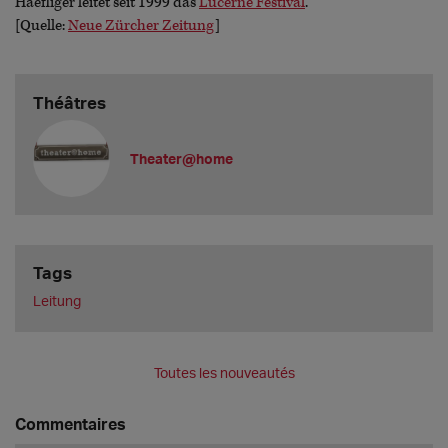
Haefliger leitet seit 1999 das
Lucerne Festival
.
[Quelle:
Neue Zürcher Zeitung
]
Théâtres
Theater@home
Tags
Leitung
Toutes les nouveautés
Commentaires