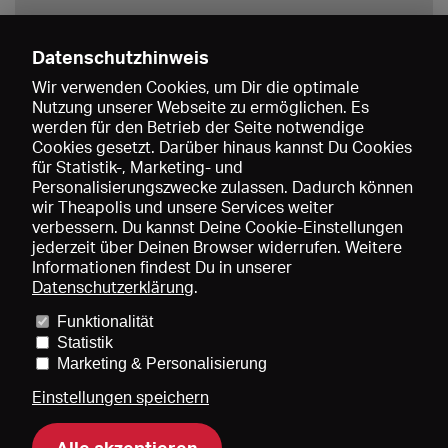
Datenschutzhinweis
Wir verwenden Cookies, um Dir die optimale
Nutzung unserer Webseite zu ermöglichen. Es
werden für den Betrieb der Seite notwendige
Speichern
Cookies gesetzt. Darüber hinaus kannst Du Cookies
für Statistik-, Marketing- und
Personalisierungszwecke zulassen. Dadurch können
wir Theapolis und unsere Services weiter
verbessern. Du kannst Deine Cookie-Einstellungen
jederzeit über Deinen Browser widerrufen. Weitere
Informationen findest Du in unserer
Datenschutzerklärung
.
Funktionalität
Preise und Mitgliedschaften
KIBA
Gagenspiegel
Statistik
Mediadaten
Über uns
Impressum
AGB
Datenschutz
Marketing & Personalisierung
Kontakt
Hilfe
Newsletter
Einstellungen speichern