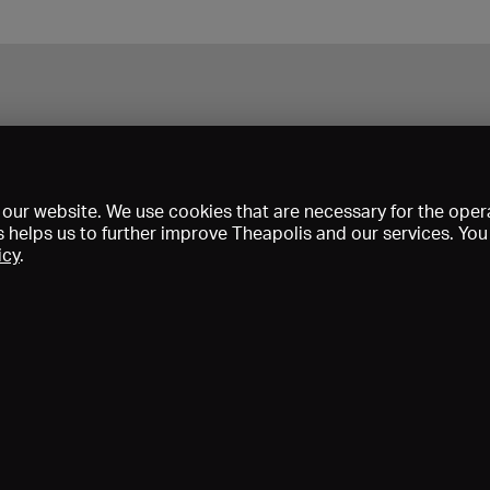
our website. We use cookies that are necessary for the opera
s helps us to further improve Theapolis and our services. Yo
icy
.
Prix et adhésions
KIBA
Gagenspiegel
Données médiatiques
Qui sommes-nous?
Mentions légales
Conditions générales de vent
Protection des données
Contact
Aide
Newsletter