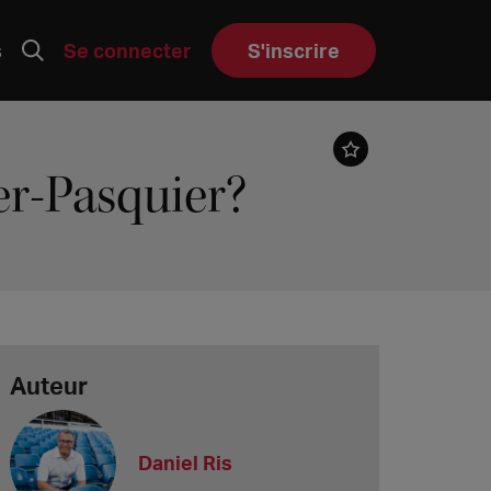
s
Se connecter
S'inscrire
er-Pasquier?
Auteur
Daniel Ris