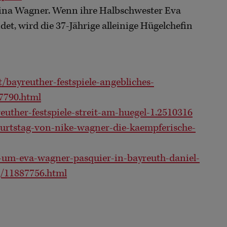
rina Wagner. Wenn ihre Halbschwester Eva
t, wird die 37-Jährige alleinige Hügelchefin
t/bayreuther-festspiele-angebliches-
7790.html
uther-festspiele-streit-am-huegel-1.2510316
burtstag-von-nike-wagner-die-kaempferische-
it-um-eva-wagner-pasquier-in-bayreuth-daniel-
/11887756.html