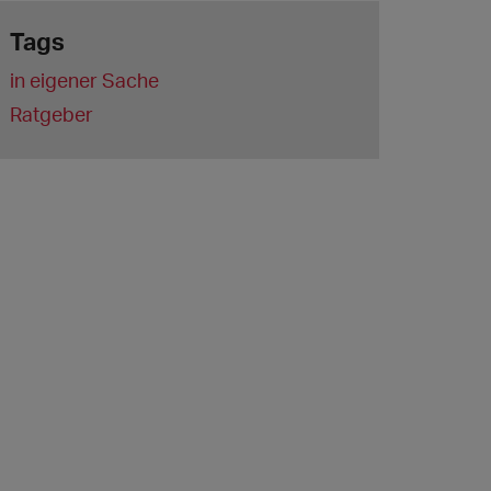
Tags
in eigener Sache
Ratgeber