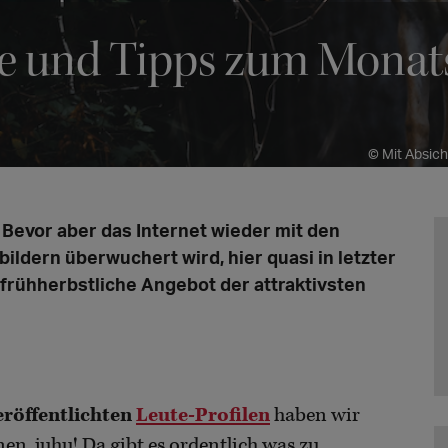
ne und Tipps zum Mona
© Mit Absich
. Bevor aber das Internet wieder mit den
ldern überwuchert wird, hier quasi in letzter
frühherbstliche Angebot der attraktivsten
eröffentlichten
Leute-Profilen
haben wir
en, juhu! Da gibt es ordentlich was zu