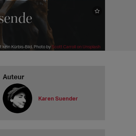
tsende
t kein Kürbis-Bild. Photo by
Scott Carroll on Unsplash
Auteur
Karen Suender