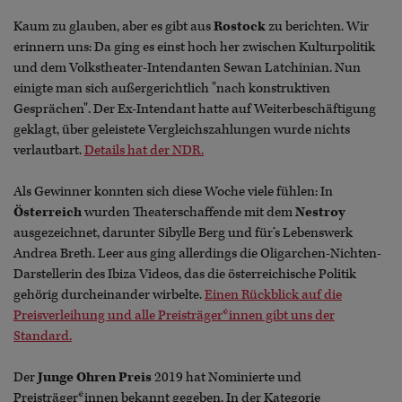
Kaum zu glauben, aber es gibt aus
Rostock
zu berichten. Wir
erinnern uns: Da ging es einst hoch her zwischen Kulturpolitik
und dem Volkstheater-Intendanten Sewan Latchinian. Nun
einigte man sich außergerichtlich "nach konstruktiven
Gesprächen". Der Ex-Intendant hatte auf Weiterbeschäftigung
geklagt, über geleistete Vergleichszahlungen wurde nichts
verlautbart.
Details hat der NDR.
Als Gewinner konnten sich diese Woche viele fühlen: In
Österreich
wurden Theaterschaffende mit dem
Nestroy
ausgezeichnet, darunter Sibylle Berg und für’s Lebenswerk
Andrea Breth. Leer aus ging allerdings die Oligarchen-Nichten-
Darstellerin des Ibiza Videos, das die österreichische Politik
gehörig durcheinander wirbelte.
Einen Rückblick auf die
Preisverleihung und alle Preisträger*innen gibt uns der
Standard.
Der
Junge Ohren Preis
2019 hat Nominierte und
Preisträger*innen bekannt gegeben. In der Kategorie