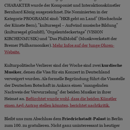
CHARAKTER wurde der Komponist und Interaktionskünstler
Bernhard König ausgezeichnet. Die Nominierten in der
Kategorie PROGRAMM sind: "HKB geht an Land" (Hochschule
der Künste Bern), "kultursegel – Aufwind musische Bildung"
(kultursegel gGmbH), "Orgelentdeckertage" (VISION
KIRCHENMUSIK) und "Das PhilMobil" (Musikwerkstatt der
Bremer Philharmoniker).
Mehr Infos auf der Junge Ohren-
Website.
Kulturpolitische Verlierer sind der Woche sind zwei
kurdische
Musiker
, denen die Visa für ein Konzert in Deutschland
verweigert wurden. Als formelle Begründung führt die Visastelle
der Deutschen Botschaft in Ankara einen "mangelnden
Nachweis der Verwurzelung" der beiden Musiker in ihrer
Heimat an.
Befürchtet wurde wohl, dass die beiden Künstler
einen Asyl-Antrag stellen könnten, berichtet nachtkritik.
Bleibt uns zum Abschluss dem
Friedrichstadt-Palast
in Berlin
zum 100. zu gratulieren. Nicht ganz uninteressant in heutiger