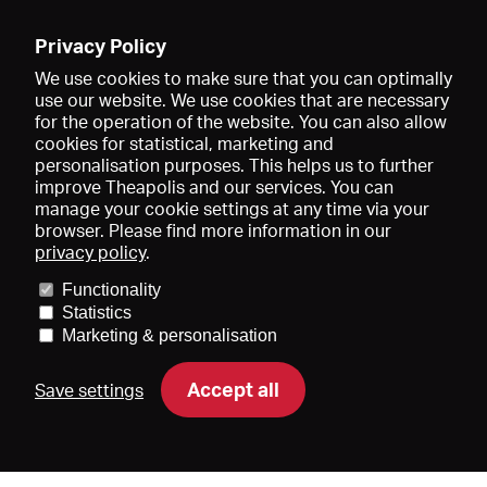
Enregistrer
Privacy Policy
We use cookies to make sure that you can optimally
use our website. We use cookies that are necessary
for the operation of the website. You can also allow
cookies for statistical, marketing and
personalisation purposes. This helps us to further
improve Theapolis and our services. You can
manage your cookie settings at any time via your
browser. Please find more information in our
privacy policy
.
Prix et adhésions
KIBA
Gagenspiegel
Functionality
Données médiatiques
Qui sommes-nous?
Mentions légales
Statistics
Conditions générales de vente
Protection des données
Marketing & personalisation
Contact
Aide
Newsletter
Accept all
Save settings
DE
EN
FR