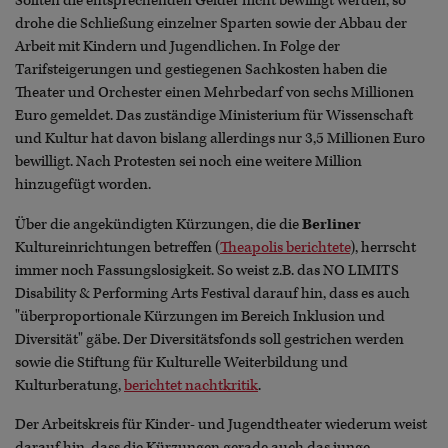
Sollten die entsprechenden Gelder nicht bewilligt werden, so
drohe die Schließung einzelner Sparten sowie der Abbau der
Arbeit mit Kindern und Jugendlichen. In Folge der
Tarifsteigerungen und gestiegenen Sachkosten haben die
Theater und Orchester einen Mehrbedarf von sechs Millionen
Euro gemeldet. Das zuständige Ministerium für Wissenschaft
und Kultur hat davon bislang allerdings nur 3,5 Millionen Euro
bewilligt. Nach Protesten sei noch eine weitere Million
hinzugefügt worden.
Über die angekündigten Kürzungen, die die
Berliner
Kultureinrichtungen betreffen (
Theapolis berichtete
), herrscht
immer noch Fassungslosigkeit. So weist z.B. das NO LIMITS
Disability & Performing Arts Festival darauf hin, dass es auch
"überproportionale Kürzungen im Bereich Inklusion und
Diversität" gäbe. Der Diversitätsfonds soll gestrichen werden
sowie die Stiftung für Kulturelle Weiterbildung und
Kulturberatung,
berichtet nachtkritik
.
Der Arbeitskreis für Kinder- und Jugendtheater wiederum weist
darauf hin, dass die Kürzungen gerade auch das junge