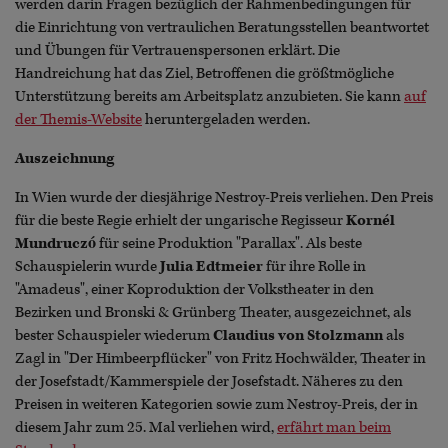
werden darin Fragen bezüglich der Rahmenbedingungen für
die Einrichtung von vertraulichen Beratungsstellen beantwortet
und Übungen für Vertrauenspersonen erklärt. Die
Handreichung hat das Ziel, Betroffenen die größtmögliche
Unterstützung bereits am Arbeitsplatz anzubieten. Sie kann
auf
der Themis-Website
heruntergeladen werden.
Auszeichnung
In Wien wurde der diesjährige Nestroy-Preis verliehen. Den Preis
für die beste Regie erhielt der ungarische Regisseur
Kornél
Mundruczó
für seine Produktion "Parallax". Als beste
Schauspielerin wurde
Julia Edtmeier
für ihre Rolle in
"Amadeus", einer Koproduktion der Volkstheater in den
Bezirken und Bronski & Grünberg Theater, ausgezeichnet, als
bester Schauspieler wiederum
Claudius von Stolzmann
als
Zagl in "Der Himbeerpflücker" von Fritz Hochwälder, Theater in
der Josefstadt/Kammerspiele der Josefstadt. Näheres zu den
Preisen in weiteren Kategorien sowie zum Nestroy-Preis, der in
diesem Jahr zum 25. Mal verliehen wird,
erfährt man beim