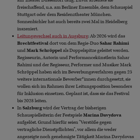
am Theater Düsseldorf tätig. Zuvor arbeitete sie
freischaffend, u.a. am Berliner Ensemble, dem Schauspiel
Stuttgart oder dem Residenztheater München.
Sonnenbichler hat auch bereits zwei Mal in Heidelberg
inszeniert.
Leitungswechsel auch in Augsburg
: Ab 2026 wird das
Brechtfestival
dort von dem Regie-Duo
Sahar Rahimi
und
Mark Schröppel
als Doppelspitze geleitet werden.
Regisseurin, Autorin und Performancekünstlerin Sahar
Rahimi und der Regisseur, Performer und Musiker Mark
Schröppel haben sich im Bewerbungsverfahren gegen 25
weitere internationale Bewerber*innen durchgesetzt, sie
wollen sich im Rahmen ihrer Leitungsposition besonders
für Inklusion einsetzen. Geplant ist, dass sie das Festival
bis 2028 leiten.
In
Salzburg
wird der Vertrag der bisherigen
Schauspielleiterin der Festspiele
Marina Davydova
aufgelöst. Grund hierfür seien "Verstöße gegen
vertragliche Dienstpflichten", vor allem die weder
angezeigte noch genehmigte Tätigkeit Marina Davydovas