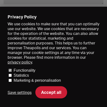
Enregistrer
Privacy Policy
We use cookies to make sure that you can optimally
use our website. We use cookies that are necessary
for the operation of the website. You can also allow
cookies for statistical, marketing and
personalisation purposes. This helps us to further
improve Theapolis and our services. You can
manage your cookie settings at any time via your
browser. Please find more information in our
privacy policy
.
Prix et adhésions
KIBA
Gagenspiegel
Functionality
Données médiatiques
Qui sommes-nous?
Mentions légales
Statistics
Conditions générales de vente
Protection des données
Marketing & personalisation
Contact
Aide
Newsletter
Accept all
Save settings
DE
EN
FR