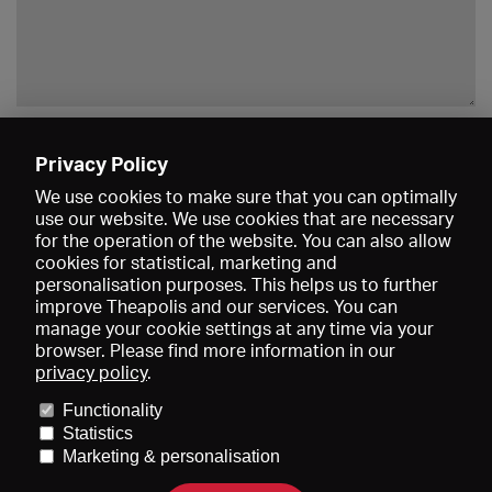
Enregistrer
Privacy Policy
We use cookies to make sure that you can optimally
use our website. We use cookies that are necessary
for the operation of the website. You can also allow
cookies for statistical, marketing and
personalisation purposes. This helps us to further
improve Theapolis and our services. You can
manage your cookie settings at any time via your
browser. Please find more information in our
privacy policy
.
Prix et adhésions
KIBA
Gagenspiegel
Functionality
Données médiatiques
Qui sommes-nous?
Mentions légales
Statistics
Conditions générales de vente
Protection des données
Marketing & personalisation
Contact
Aide
Newsletter