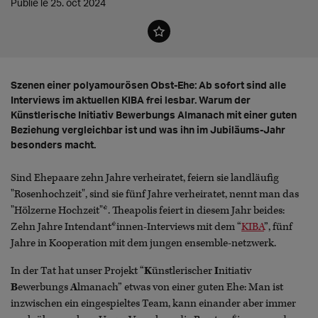
Publié le 25. oct 2024
Szenen einer polyamourösen Obst-Ehe: Ab sofort sind alle
Interviews im aktuellen KIBA frei lesbar. Warum der
Künstlerische Initiativ Bewerbungs Almanach mit einer guten
Beziehung vergleichbar ist und was ihn im Jubiläums-Jahr
besonders macht.
Sind Ehepaare zehn Jahre verheiratet, feiern sie landläufig
"Rosenhochzeit", sind sie fünf Jahre verheiratet, nennt man das
"Hölzerne Hochzeit"*. Theapolis feiert in diesem Jahr beides:
Zehn Jahre Intendant*innen-Interviews mit dem “
KIBA
”, fünf
Jahre in Kooperation mit dem jungen ensemble-netzwerk.
In der Tat hat unser Projekt “
K
ünstlerischer
I
nitiativ
B
ewerbungs
A
lmanach” etwas von einer guten Ehe: Man ist
inzwischen ein eingespieltes Team, kann einander aber immer