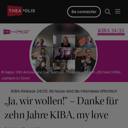
Se connecter
© Happy 10th Anniversary! Das Team von Theapolis und dem JEN feiert KIBA-
Jubiläum (c) Zoom
KIBA-Release 24/25: Ab heute sind die Interviews öffentlich
„Ja, wir wollen!“ – Danke für
zehn Jahre KIBA, my love