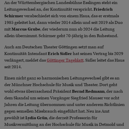
An der Württembergischen Landesbühne Esslingen steht ein
Leitungswechsel an, der Kontinuität verspricht.
Friedrich
Schirmer
verabschiedet sich von einem Haus, das er erstmals
1985 geleitet hat, dann wieder 2014 allein und seit 2019 als Duo
mit
Marcus Grube
, der wiederum nun ab 2024 die Leitung
allein übernimmt. Schirmer geht 70-jährig in den Ruhestand.
Auch am Deutschen Theater Göttingen setzt man auf
Kontinuität: Intendant
Erich Sidler
hat seinen Vertrag bis 2029
verlängert, meldet das
Göttinger Tageblatt
. Sidler leitet das Haus
seit 2014.
Einen nicht ganz so harmonischen Leitungswechsel gibt es an
der Münchner Hochschule für Musik und Theater. Dort geht
wohl etwas überraschend Präsident
Bernd Redmann
, der nach
dem Skandal um seinen Vorgänger Siegfried Mauser vor acht
Jahren die Leitung übernommen und unter anderem Richtlinien
gegen sexuellen Missbrauch eingeführt hat. Neu ins Amt
gewählt ist
Lydia Grün
, die derzeit Professorin für
Musikvermittlung an der Hochschule für Musik in Detmold und