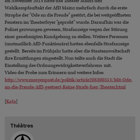
Im November 2015 hatte das Theater Mainz den
Wahlkampfauftakt der AfD Mainz mehrfach durch die erste
Strophe der "Ode an die Freude" gestört, die bei weitgeöffneten
Fenstern im Theaterfoyer "geprobt" wurde. Daraufhin war die
Polizei gezwungen gewesen, Strafanzeige wegen der Störung
einer genehmigten Kundgebung zu stellen. Weitere Personen
(mutmaßlich AfD-Funktionäre) hatten ebenfalls Strafanzeige
gestellt. Bereits im Frühjahr hatte aber die Staatsanwaltschaft
ihre Ermittlungen eingestellt. Nun teilte auch die Stadt die
Einstellung des Ordnungswidrigkeitsverfahrens mit.
Video der Probe zum Erinnern und weitere Infos:
http://www.morgenpost.de/politik/article208300315/Mit-Ode-
an-die-Freude-AfD-gestoert-Keine-Strafe-fuer-Theater.html
[
KaJa
]
Théâtres