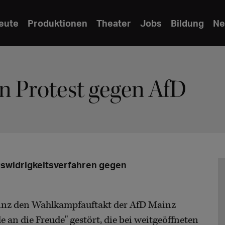
eute
Produktionen
Theater
Jobs
Bildung
Ne
n Protest gegen AfD
gswidrigkeitsverfahren gegen
inz den Wahlkampfauftakt der AfD Mainz
 an die Freude" gestört, die bei weitgeöffneten